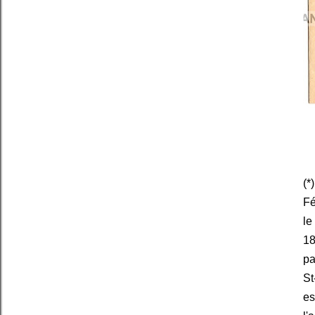
(*
Fé
le
18
pa
St
es