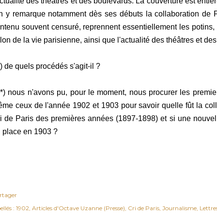
actualité des théâtres et des boulevards. La couverture est entièr
n y remarque notamment dès ses débuts la collaboration de Fél
ntenu souvent censuré, reprennent essentiellement les potins,
lon de la vie parisienne, ainsi que l'actualité des théâtres et de
*) de quels procédés s'agit-il ?
**) nous n'avons pu, pour le moment, nous procurer les prem
me ceux de l'année 1902 et 1903 pour savoir quelle fût la co
i de Paris des premières années (1897-1898) et si une nouvell
 place en 1903 ?
rtager
ellés :
1902
Articles d'Octave Uzanne (Presse)
Cri de Paris
Journalisme
Lettre