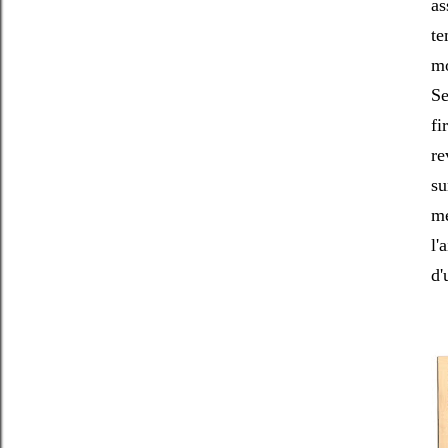
as
te
mo
Se
fi
re
su
me
l'
d'