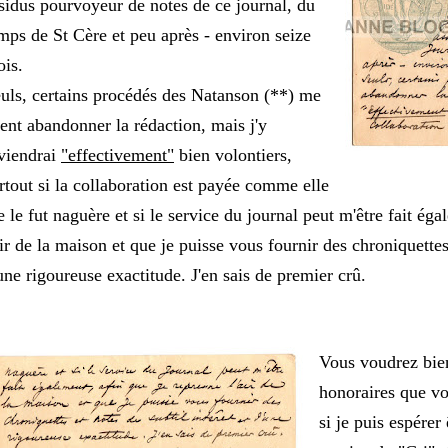
sidus pourvoyeur de notes de ce journal, du
mps de St Cère et peu après - environ seize
is.
uls, certains procédés des Natanson (**) me
rent abandonner la rédaction, mais j'y
viendrai
"effectivement"
bien volontiers,
rtout si la collaboration est payée comme elle
 le fut naguère et si le service du journal peut m'être fait ég
air de la maison et que je puisse vous fournir des chroniquettes 
une rigoureuse exactitude. J'en sais de premier crû.
Vous voudrez bie
honoraires que v
si je puis espérer