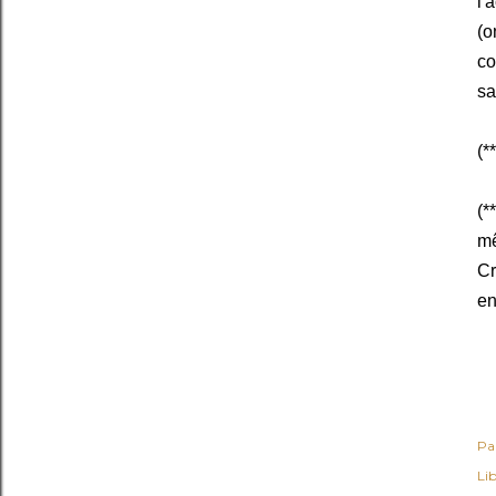
l'
(o
co
sa
(*
(*
mê
Cr
en
Pa
Lib