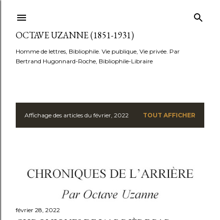
Accéder au contenu principal
OCTAVE UZANNE (1851-1931)
Homme de lettres, Bibliophile. Vie publique, Vie privée. Par
Bertrand Hugonnard-Roche, Bibliophile-Libraire
Affichage des articles du février, 2022
TOUT AFFICHER
A
r
t
i
c
février 28, 2022