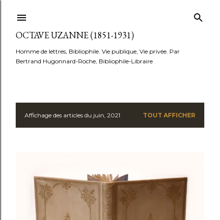
Accéder au contenu principal
OCTAVE UZANNE (1851-1931)
Homme de lettres, Bibliophile. Vie publique, Vie privée. Par
Bertrand Hugonnard-Roche, Bibliophile-Libraire
Affichage des articles du juin, 2021
TOUT AFFICHER
A
r
t
i
c