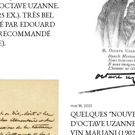
OCTAVE UZANNE.
5 EX.). TRÈS BEL
LÉ PAR EDOUARD
R RECOMMANDÉ
).
mai 18, 2021
QUELQUES "NOUV
D'OCTAVE UZANNE
VIN MARIANI (1902