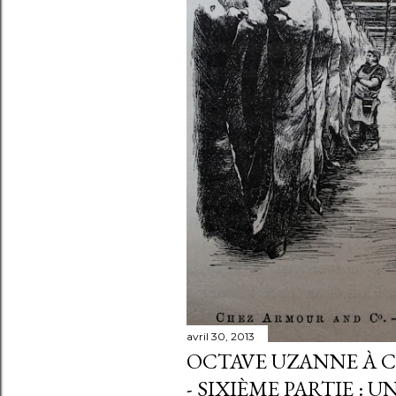
e
s
avril 30, 2013
OCTAVE UZANNE À CH
- SIXIÈME PARTIE : U