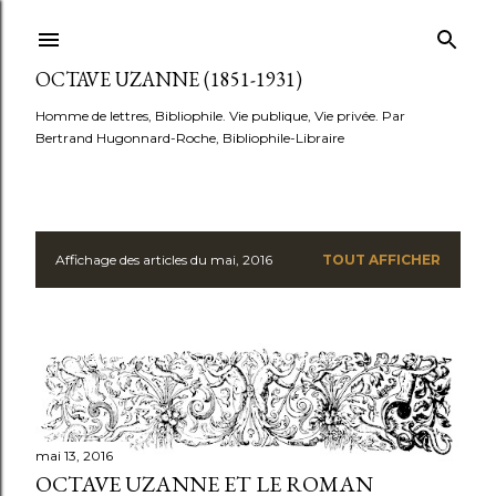
Accéder au contenu principal
OCTAVE UZANNE (1851-1931)
Homme de lettres, Bibliophile. Vie publique, Vie privée. Par
Bertrand Hugonnard-Roche, Bibliophile-Libraire
Affichage des articles du mai, 2016
TOUT AFFICHER
A
r
t
i
c
mai 13, 2016
OCTAVE UZANNE ET LE ROMAN