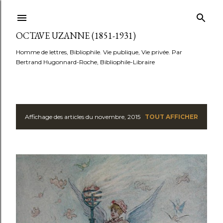
Accéder au contenu principal
OCTAVE UZANNE (1851-1931)
Homme de lettres, Bibliophile. Vie publique, Vie privée. Par
Bertrand Hugonnard-Roche, Bibliophile-Libraire
Affichage des articles du novembre, 2015
TOUT AFFICHER
A
r
t
i
c