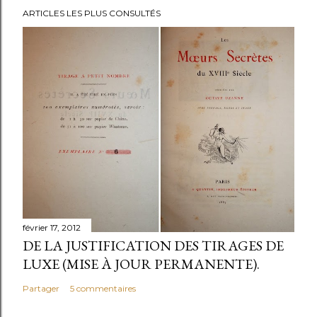
E
ARTICLES LES PLUS CONSULTÉS
n
r
e
g
i
s
t
r
e
r
u
n
février 17, 2012
c
DE LA JUSTIFICATION DES TIRAGES DE
o
LUXE (MISE À JOUR PERMANENTE).
m
Partager
5 commentaires
m
e