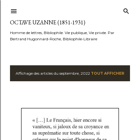
Accéder au contenu principal
OCTAVE UZANNE (1851-1931)
Homme de lettres, Bibliophile. Vie publique, Vie privée. Par
Bertrand Hugonnard-Roche, Bibliophile-Libraire
Affichage des articles du septembre, 2022
TOUT AFFICHER
A
r
t
i
c