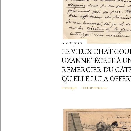
e
s
mai 31, 2012
LE VIEUX CHAT GO
UZANNE" ÉCRIT À U
REMERCIER DU GÂT
QU'ELLE LUI A OFFERT
Partager
1 commentaire