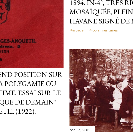
1894. IN-4°, TRÈS 
MOSAÏQUÉE, PLEI
HAVANE SIGNÉ DE 
Partager
4 commentaires
END POSITION SUR
LA POLYGAMIE OU
IME, ESSAI SUR LE
QUE DE DEMAIN"
IL (1922).
mai 13, 2012