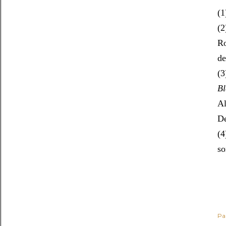
(1
(2
Ro
de
(
Bl
Al
De
(
so
Pa