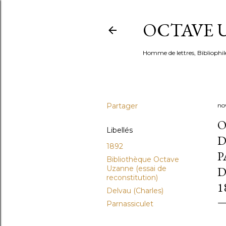
OCTAVE U
Homme de lettres, Bibliophil
Partager
no
O
Libellés
D
1892
P
Bibliothèque Octave
Uzanne (essai de
D
reconstitution)
1
Delvau (Charles)
Parnassiculet