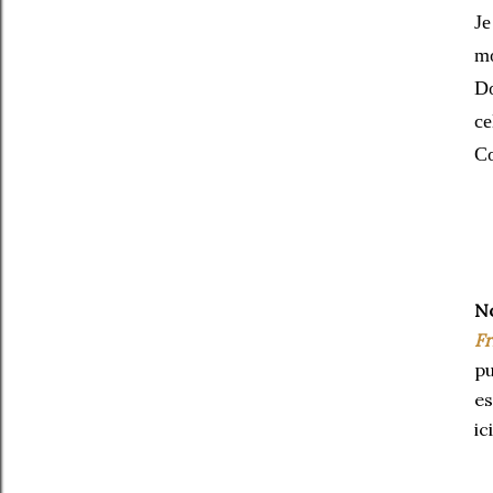
Je
mo
Do
ce
Co
N
Fr
pu
e
ic