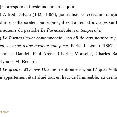
) Correspondant resté inconnu à ce jour.
) Alfred Delvau (1825-1867), journaliste et écrivain françai
llin et collaborateur au Figaro ; il est l'auteur d'ouvrages sur P
s auteurs du pastiche
Le Parnassiculet contemporain
.
3)
Le Parnassiculet contemporain, recueil de vers nouveaux 
eu, et orné d'une étrange eau-forte.
Paris, J. Lemer, 1867. L
phonse Daudet, Paul Arène, Charles Monselet, Charles Ba
lvau et M. Renard.
4)
Le grenier
d'Octave Uzanne mentionné ici, au 17 quai Volta
n appartement était situé tout en haut de l'immeuble, au derni
rtager