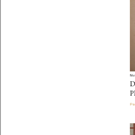
fév
D
P
Pa