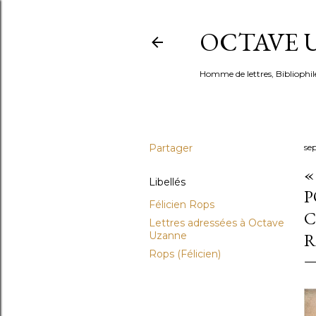
OCTAVE U
Homme de lettres, Bibliophil
Partager
se
«
Libellés
P
Félicien Rops
C
Lettres adressées à Octave
Uzanne
R
Rops (Félicien)