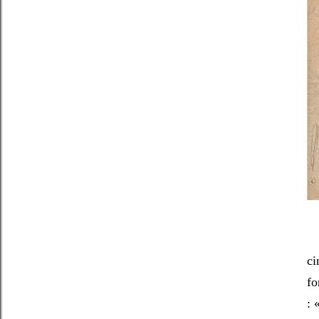
ci
fo
: 