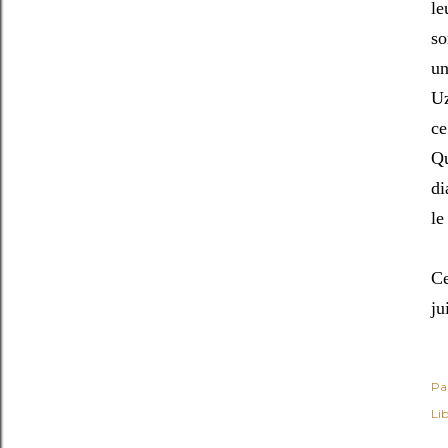
le
so
un
Uz
ce
Qu
di
le
Ce
ju
Pa
Lib