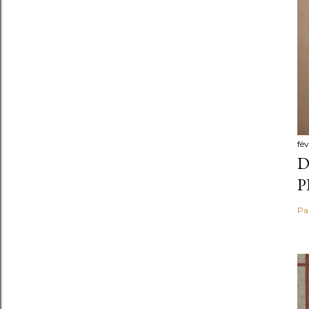
fév
D
P
Pa