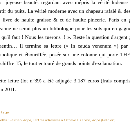
ur joyeuse beauté, regardant avec mépris la vérité hideuse 
rtir du puits. La vérité moderne avec un chapeau rafalé & de
 livre de haulte graisse & et de haulte pincerie. Paris en
anne ne serait plus un bibliologue pour les sots qui en gagne
 qu'il faut ! Nous les tuerons !! ». Reste la question d'argent ; 
entin… Il termine sa lettre (« In cauda venenum ») par l
abolique et ébouriffée, posée sur une colonne qui porte T
 chiffre 15, le tout entouré de grands points d'exclamation.
tte lettre (lot n°39) a été adjugée 3.187 euros (frais compr
in 2011.
rtager
ellés :
Félicien Rops
Lettres adressées à Octave Uzanne
Rops (Félicien)