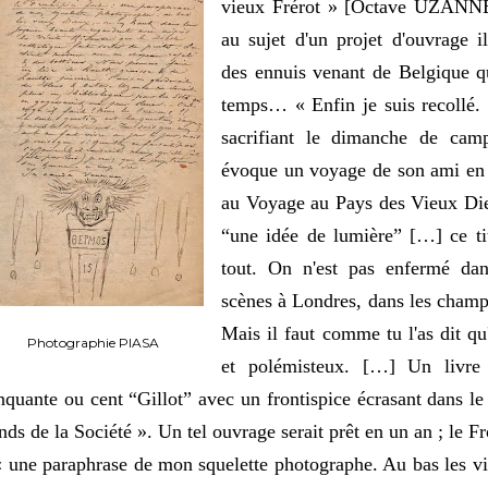
vieux Frérot » [Octave UZANNE] 
au sujet d'un projet d'ouvrage i
des ennuis venant de Belgique qu
temps… « Enfin je suis recollé.
sacrifiant le dimanche de camp
évoque un voyage de son ami en 
au Voyage au Pays des Vieux Dieu
“une idée de lumière” […] ce ti
tout. On n'est pas enfermé dan
scènes à Londres, dans les champs
Mais il faut comme tu l'as dit q
Photographie PIASA
et polémisteux. […] Un livre
nquante ou cent “Gillot” avec un frontispice écrasant dans le
nds de la Société ». Un tel ouvrage serait prêt en un an ; le Fr
« une paraphrase de mon squelette photographe. Au bas les vi