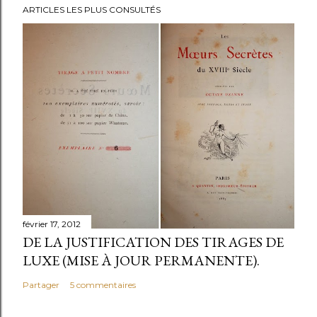
ARTICLES LES PLUS CONSULTÉS
n
r
e
g
i
s
t
r
e
r
u
n
février 17, 2012
c
DE LA JUSTIFICATION DES TIRAGES DE
o
LUXE (MISE À JOUR PERMANENTE).
m
Partager
5 commentaires
m
e