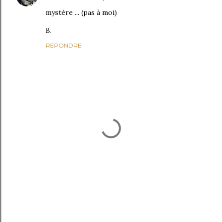
mystère ... (pas à moi)
B.
RÉPONDRE
E