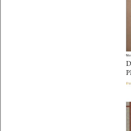
fév
D
P
Pa