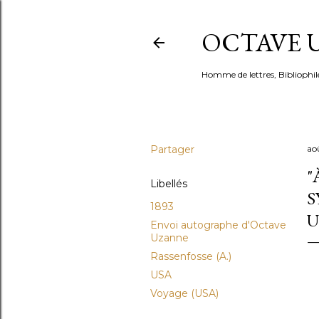
OCTAVE U
Homme de lettres, Bibliophil
Partager
ao
"
Libellés
S
1893
U
Envoi autographe d'Octave
Uzanne
Rassenfosse (A.)
USA
Voyage (USA)