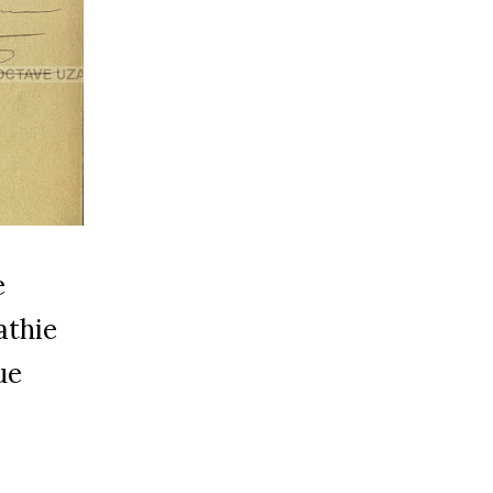
e
athie
ue