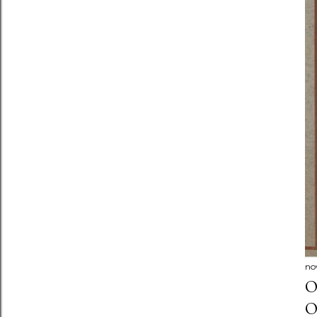
no
O
O