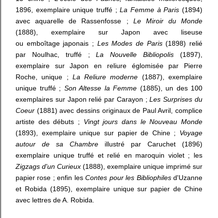
1896, exemplaire unique truffé ;
La Femme à Paris
(1894)
avec aquarelle de Rassenfosse ;
Le Miroir du Monde
(1888), exemplaire sur Japon avec liseuse
ou emboîtage japonais ;
Les Modes de Paris
(1898) relié
par Noulhac, truffé ;
La Nouvelle Bibliopolis
(1897),
exemplaire sur Japon en reliure églomisée par Pierre
Roche, unique ;
La Reliure moderne
(1887), exemplaire
unique truffé ;
Son Altesse la Femme
(1885), un des 100
exemplaires sur Japon relié par Carayon ;
Les Surprises du
Coeur
(1881) avec dessins originaux de Paul Avril, complice
artiste des débuts ;
Vingt jours dans le Nouveau Monde
(1893), exemplaire unique sur papier de Chine ;
Voyage
autour de sa Chambre
illustré par Caruchet (1896)
exemplaire unique truffé et relié en maroquin violet ; les
Zigzags d'un Curieux
(1888), exemplaire unique imprimé sur
papier rose ; enfin les
Contes pour les Bibliophiles
d'Uzanne
et Robida (1895), exemplaire unique sur papier de Chine
avec lettres de A. Robida.