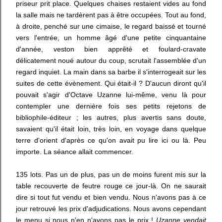
priseur prit place. Quelques chaises restaient vides au fond
la salle mais ne tardèrent pas à être occupées. Tout au fond,
à droite, penché sur une cimaise, le regard baissé et tourné
vers l'entrée, un homme âgé d'une petite cinquantaine
d'année, veston bien apprêté et foulard-cravate
délicatement noué autour du coup, scrutait l'assemblée d'un
regard inquiet. La main dans sa barbe il s'interrogeait sur les
suites de cette évènement. Qui était-il ? D'aucun diront qu'il
pouvait s'agir d'Octave Uzanne lui-même, venu là pour
contempler une dernière fois ses petits rejetons de
bibliophile-éditeur ; les autres, plus avertis sans doute,
savaient qu'il était loin, très loin, en voyage dans quelque
terre d'orient d'après ce qu'on avait pu lire ici ou là. Peu
importe. La séance allait commencer.
135 lots. Pas un de plus, pas un de moins furent mis sur la
table recouverte de feutre rouge ce jour-là. On ne saurait
dire si tout fut vendu et bien vendu. Nous n'avons pas à ce
jour retrouvé les prix d'adjudications. Nous avons cependant
le menu si nous n'en n'avons pas le prix !
Uzanne vendait