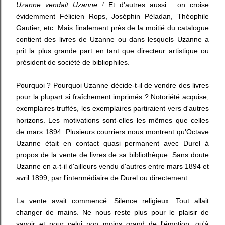
Uzanne vendait Uzanne !
Et d'autres aussi : on croise
évidemment Félicien Rops, Joséphin Péladan, Théophile
Gautier, etc. Mais finalement près de la moitié du catalogue
contient des livres de Uzanne ou dans lesquels Uzanne a
prit la plus grande part en tant que directeur artistique ou
président de société de bibliophiles.
Pourquoi ? Pourquoi Uzanne décide-t-il de vendre des livres
pour la plupart si fraîchement imprimés ? Notoriété acquise,
exemplaires truffés, les exemplaires partiraient vers d'autres
horizons. Les motivations sont-elles les mêmes que celles
de mars 1894. Plusieurs courriers nous montrent qu'Octave
Uzanne était en contact quasi permanent avec Durel à
propos de la vente de livres de sa bibliothèque. Sans doute
Uzanne en a-t-il d'ailleurs vendu d'autres entre mars 1894 et
avril 1899, par l'intermédiaire de Durel ou directement.
La vente avait commencé. Silence religieux. Tout allait
changer de mains. Ne nous reste plus pour le plaisir de
savoir et pour celui non moins grand de l'émotion, qu'à