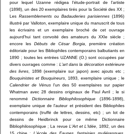
pour lequel Uzanne rédigea l'étude-portrait de l'artiste
(1898), un des 20 exemplaires tirés pour la Société des XX ;
Les
Rassemblements ou Badauderies parisiennes
(1896)
illustré par Valloton, exemplaire unique du manuscrit de tous
les écrivains et un exemplaire broché de cet ouvrage
aujourd'hui tant convoité des amateurs du XXIe siècle ;
encore les
Débuts de César Borgia
, première création
éditoriale pour les Bibliophiles contemporains balbutiants en
1890 ; toutes les entrées UZANNE (O.) sont occupées par
divers ouvrages comme :
L'art dans la décoration extérieure
des livres
, 1898 (exemplaire sur japon) avec ajouts etc ;
Bouquinistes et Bouquineurs
, 1893, exemplaire unique ; le
Calendrier de Vénus
l'un des 50 exemplaires sur papier
Whatman avec 28 dessins originaux de Paul Avril ; le si
renommé
Dictionnaire Bibliophilosophique
(1896-1898),
exemplaire unique de l'auteur et président des Bibliophiles
contemporains (truffé de lettres, dessins, etc) ; un lot de
dessins de Heidbrinck pour ce même Dictionnaire
Bibliophilosophique ; La revue
L'Art et L'Idée
, 1892, un des
15 chine ;
L'école des Faunes, fantaisies muliéresques
,