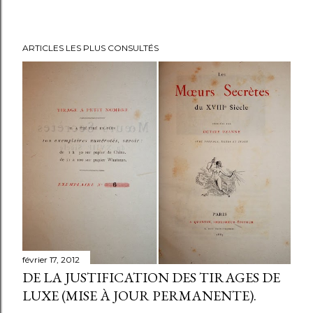
E
ARTICLES LES PLUS CONSULTÉS
n
r
e
g
i
s
t
r
e
r
u
n
février 17, 2012
c
DE LA JUSTIFICATION DES TIRAGES DE
o
LUXE (MISE À JOUR PERMANENTE).
m