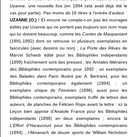
Uzanne
, une nouvelle fois (en 1894 cela avait déjà été le
cas pour partie). Pas moins de 18 titres à l'entrée d'auteur :
UZANNE (O.)
! Et encore ne compte-t-on pas les ouvrages
édités par Uzanne qui ne portent pas toujours son nom mais
qui lui doivent beaucoup, comme les
Contes de Maupassant
(1891-1892) dont on retrouve ici plusieurs exemplaires en
fascicules (avec dessins ou non) ;
La Porte des Rêves
de
Marcel Schwob édité pour les Bibliophiles indépendants
(1899) fraîchement sorti des presses ; les
Annales littéraires
des Bibliophiles contemporains
pour 1892 ; un exemplaire
des
Balades dans Paris
illustré par A. Bertrand, pour les
Bibliophiles contemporains également (1894) ; un
exemplaire unique de
Féminies
(1896), aussi pour les
Bibliophiles contemporains, exemplaire truffé de lettres des
auteurs, de planches de Félicien Rops avant la lettre ; ici la
Leçon bien apprise
d'Anatole France pour les Bibliophiles
indépendants (1898) en deux exemplaires ; encore là
L'Effort
d'Haraucourt pour les Bibliophiles contemporains
(1894) ;
l'Almanach de douze sports
de William Nicholson