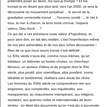
prétendre poser au devin, me suis-je trompé ? Et me
trompé-je en disant que plus tard, vers l'an 2000, ce sera la
découverte du mouvement perpétuel ... le secret de la
gravitation universelle trouvé ..., l'inconnu sondé ..., le ciel à
tous, la mer à chacun, la terre toute connue, l'espace
vaincu, Dieu forcé ... ?
Ce qui ôte à ces prévisions toute valeur d'hypothèse, et,
pour ainsi dire, en fait des réalités, c'est l'imperfection même
de nos plus admirables et de nos plus riches découvertes !
Rien de ce que nous avons trouvé n'est définitif ...
Le XIXe siècle n'aura été, comme nous-mêmes, qu'un
initiateur, un tatônnier en toutes choses, un chercheur
fiévreux, un semeur d'idées et de progrès dont le XXe
siècle, plus positif, plus scientifique, plus pondéré, moins
idéaliste et sentimental, réalisera sans doute les rêves.
Les hommes du XXIIe siècle ne comprendront rien aux
angoisses, aux complexités, aux inquiétudes, aux
mesquineries, au chauvinisme intempérant, aux religions
sectaires, aux guerres civiles et internationales de leurs
aînées : en dépit des documents qu'on s'est plu à accumuler