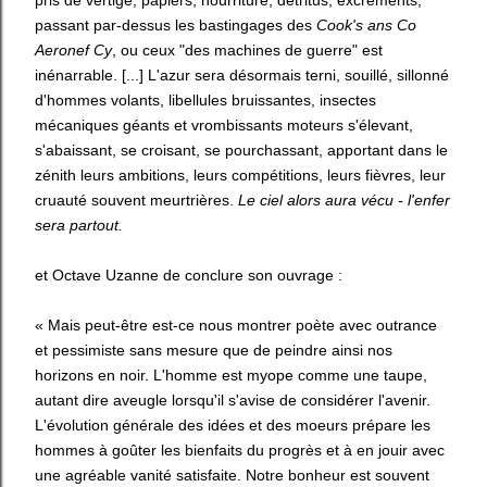
pris de vertige, papiers, nourriture, détritus, excréments,
passant par-dessus les bastingages des
Cook's ans Co
Aeronef Cy
, ou ceux "des machines de guerre" est
inénarrable. [...] L'azur sera désormais terni, souillé, sillonné
d'hommes volants, libellules bruissantes, insectes
mécaniques géants et vrombissants moteurs s'élevant,
s'abaissant, se croisant, se pourchassant, apportant dans le
zénith leurs ambitions, leurs compétitions, leurs fièvres, leur
cruauté souvent meurtrières.
Le ciel alors aura vécu - l'enfer
sera partout.
et Octave Uzanne de conclure son ouvrage :
« Mais peut-être est-ce nous montrer poète avec outrance
et pessimiste sans mesure que de peindre ainsi nos
horizons en noir. L'homme est myope comme une taupe,
autant dire aveugle lorsqu'il s'avise de considérer l'avenir.
L'évolution générale des idées et des moeurs prépare les
hommes à goûter les bienfaits du progrès et à en jouir avec
une agréable vanité satisfaite. Notre bonheur est souvent