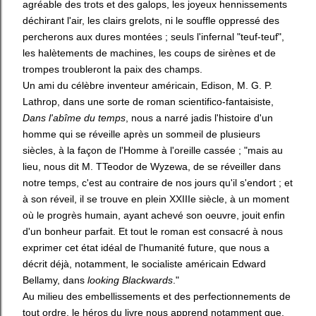
agréable des trots et des galops, les joyeux hennissements
déchirant l'air, les clairs grelots, ni le souffle oppressé des
percherons aux dures montées ; seuls l'infernal "teuf-teuf",
les halètements de machines, les coups de sirènes et de
trompes troubleront la paix des champs.
Un ami du célèbre inventeur américain, Edison, M. G. P.
Lathrop, dans une sorte de roman scientifico-fantaisiste,
Dans l'abîme du temps
, nous a narré jadis l'histoire d'un
homme qui se réveille après un sommeil de plusieurs
siècles, à la façon de l'Homme à l'oreille cassée ; "mais au
lieu, nous dit M. TTeodor de Wyzewa, de se réveiller dans
notre temps, c'est au contraire de nos jours qu'il s'endort ; et
à son réveil, il se trouve en plein XXIIIe siècle, à un moment
où le progrès humain, ayant achevé son oeuvre, jouit enfin
d'un bonheur parfait. Et tout le roman est consacré à nous
exprimer cet état idéal de l'humanité future, que nous a
décrit déjà, notamment, le socialiste américain Edward
Bellamy, dans
looking Blackwards
."
Au milieu des embellissements et des perfectionnements de
tout ordre, le héros du livre nous apprend notamment que,