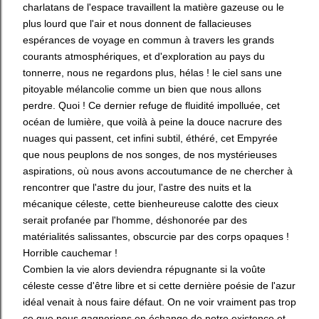
charlatans de l'espace travaillent la matière gazeuse ou le
plus lourd que l'air et nous donnent de fallacieuses
espérances de voyage en commun à travers les grands
courants atmosphériques, et d'exploration au pays du
tonnerre, nous ne regardons plus, hélas ! le ciel sans une
pitoyable mélancolie comme un bien que nous allons
perdre. Quoi ! Ce dernier refuge de fluidité impolluée, cet
océan de lumière, que voilà à peine la douce nacrure des
nuages qui passent, cet infini subtil, éthéré, cet Empyrée
que nous peuplons de nos songes, de nos mystérieuses
aspirations, où nous avons accoutumance de ne chercher à
rencontrer que l'astre du jour, l'astre des nuits et la
mécanique céleste, cette bienheureuse calotte des cieux
serait profanée par l'homme, déshonorée par des
matérialités salissantes, obscurcie par des corps opaques !
Horrible cauchemar !
Combien la vie alors deviendra répugnante si la voûte
céleste cesse d'être libre et si cette dernière poésie de l'azur
idéal venait à nous faire défaut. On ne voir vraiment pas trop
ce que nous gagnerions en échange de notre existence et