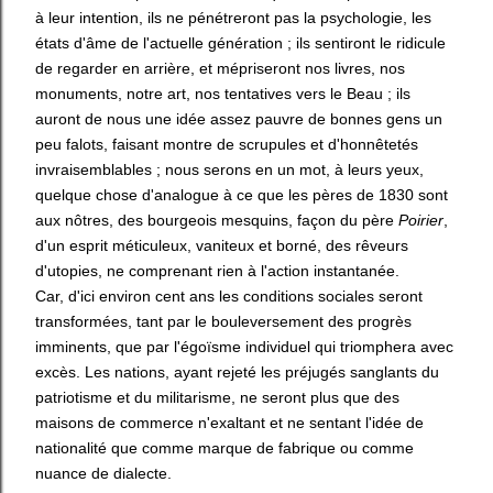
à leur intention, ils ne pénétreront pas la psychologie, les
états d'âme de l'actuelle génération ; ils sentiront le ridicule
de regarder en arrière, et mépriseront nos livres, nos
monuments, notre art, nos tentatives vers le Beau ; ils
auront de nous une idée assez pauvre de bonnes gens un
peu falots, faisant montre de scrupules et d'honnêtetés
invraisemblables ; nous serons en un mot, à leurs yeux,
quelque chose d'analogue à ce que les pères de 1830 sont
aux nôtres, des bourgeois mesquins, façon du père
Poirier
,
d'un esprit méticuleux, vaniteux et borné, des rêveurs
d'utopies, ne comprenant rien à l'action instantanée.
Car, d'ici environ cent ans les conditions sociales seront
transformées, tant par le bouleversement des progrès
imminents, que par l'égoïsme individuel qui triomphera avec
excès. Les nations, ayant rejeté les préjugés sanglants du
patriotisme et du militarisme, ne seront plus que des
maisons de commerce n'exaltant et ne sentant l'idée de
nationalité que comme marque de fabrique ou comme
nuance de dialecte.