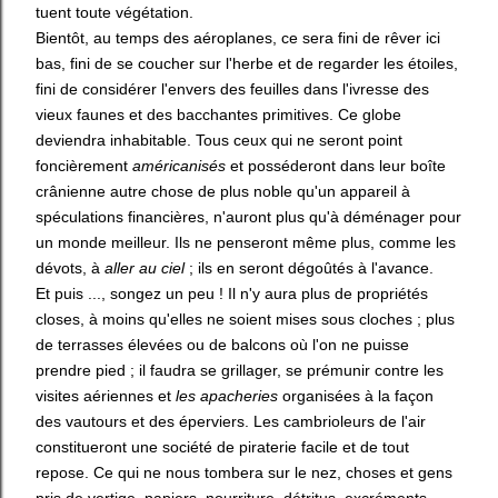
tuent toute végétation.
Bientôt, au temps des aéroplanes, ce sera fini de rêver ici
bas, fini de se coucher sur l'herbe et de regarder les étoiles,
fini de considérer l'envers des feuilles dans l'ivresse des
vieux faunes et des bacchantes primitives. Ce globe
deviendra inhabitable. Tous ceux qui ne seront point
foncièrement
américanisés
et posséderont dans leur boîte
crânienne autre chose de plus noble qu'un appareil à
spéculations financières, n'auront plus qu'à déménager pour
un monde meilleur. Ils ne penseront même plus, comme les
dévots, à
aller au ciel
; ils en seront dégoûtés à l'avance.
Et puis ..., songez un peu ! Il n'y aura plus de propriétés
closes, à moins qu'elles ne soient mises sous cloches ; plus
de terrasses élevées ou de balcons où l'on ne puisse
prendre pied ; il faudra se grillager, se prémunir contre les
visites aériennes et
les apacheries
organisées à la façon
des vautours et des éperviers. Les cambrioleurs de l'air
constitueront une société de piraterie facile et de tout
repose. Ce qui ne nous tombera sur le nez, choses et gens