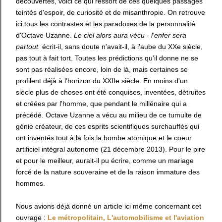
découvertes, voici ce qui ressort de ces quelques passages
teintés d'espoir, de curiosité et de misanthropie. On retrouve
ici tous les contrastes et les paradoxes de la personnalité
d'Octave Uzanne.
Le ciel alors aura vécu - l'enfer sera
partout.
écrit-il, sans doute n'avait-il, à l'aube du XXe siècle,
pas tout à fait tort. Toutes les prédictions qu'il donne ne se
sont pas réalisées encore, loin de là, mais certaines se
profilent déjà à l'horizon du XXIIe siècle. En moins d'un
siècle plus de choses ont été conquises, inventées, détruites
et créées par l'homme, que pendant le millénaire qui a
précédé. Octave Uzanne a vécu au milieu de ce tumulte de
génie créateur, de ces esprits scientifiques surchauffés qui
ont inventés tout à la fois la bombe atomique et le coeur
artificiel intégral autonome (21 décembre 2013). Pour le pire
et pour le meilleur, aurait-il pu écrire, comme un mariage
forcé de la nature souveraine et de la raison immature des
hommes.
Nous avions déjà donné un article ici même concernant cet
ouvrage :
Le métropolitain, L'automobilisme et l'aviation