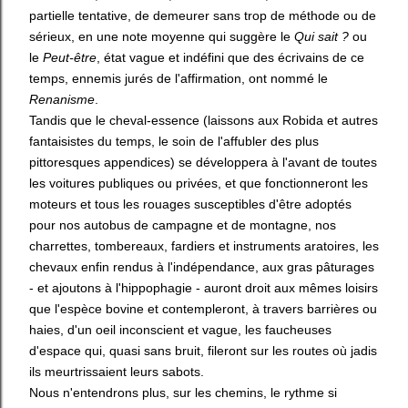
partielle tentative, de demeurer sans trop de méthode ou de
sérieux, en une note moyenne qui suggère le
Qui sait ?
ou
le
Peut-être
, état vague et indéfini que des écrivains de ce
temps, ennemis jurés de l'affirmation, ont nommé le
Renanisme
.
Tandis que le cheval-essence (laissons aux Robida et autres
fantaisistes du temps, le soin de l'affubler des plus
pittoresques appendices) se développera à l'avant de toutes
les voitures publiques ou privées, et que fonctionneront les
moteurs et tous les rouages susceptibles d'être adoptés
pour nos autobus de campagne et de montagne, nos
charrettes, tombereaux, fardiers et instruments aratoires, les
chevaux enfin rendus à l'indépendance, aux gras pâturages
- et ajoutons à l'hippophagie - auront droit aux mêmes loisirs
que l'espèce bovine et contempleront, à travers barrières ou
haies, d'un oeil inconscient et vague, les faucheuses
d'espace qui, quasi sans bruit, fileront sur les routes où jadis
ils meurtrissaient leurs sabots.
Nous n'entendrons plus, sur les chemins, le rythme si