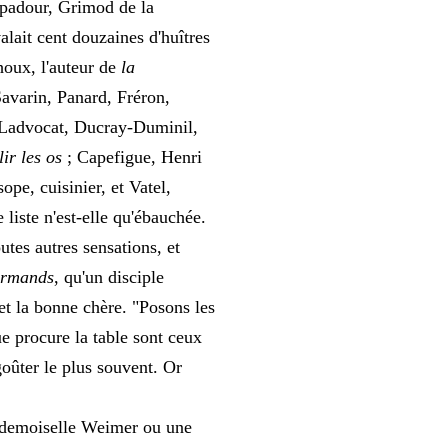
mpadour, Grimod de la
alait cent douzaines d'huîtres
oux, l'auteur de
la
Savarin, Panard, Fréron,
e Ladvocat, Ducray-Duminil,
ir les os
; Capefigue, Henri
pe, cuisinier, et Vatel,
 liste n'est-elle qu'ébauchée.
tes autres sensations, et
urmands
, qu'un disciple
 et la bonne chère. "Posons les
ue procure la table sont ceux
 goûter le plus souvent. Or
ne demoiselle Weimer ou une