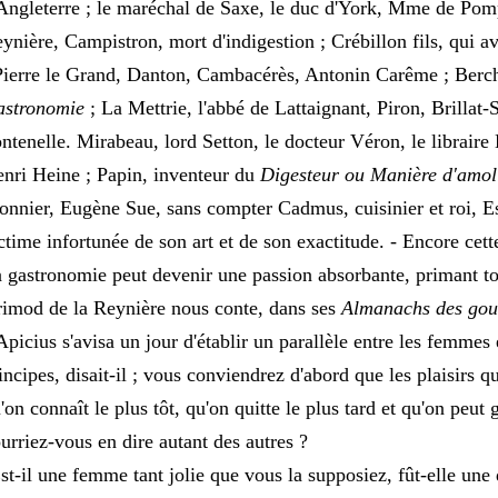
Angleterre ; le maréchal de Saxe, le duc d'York, Mme de Po
ynière, Campistron, mort d'indigestion ; Crébillon fils, qui av
Pierre le Grand, Danton, Cambacérès, Antonin Carême ; Berch
stronomie
; La Mettrie, l'abbé de Lattaignant, Piron, Brillat-
ntenelle. Mirabeau, lord Setton, le docteur Véron, le librair
nri Heine ; Papin, inventeur du
Digesteur ou Manière d'amoll
nnier, Eugène Sue, sans compter Cadmus, cuisinier et roi, Eso
ctime infortunée de son art et de son exactitude. - Encore cette
 gastronomie peut devenir une passion absorbante, primant tou
imod de la Reynière nous conte, dans ses
Almanachs des go
Apicius s'avisa un jour d'établir un parallèle entre les femmes
incipes, disait-il ; vous conviendrez d'abord que les plaisirs q
'on connaît le plus tôt, qu'on quitte le plus tard et qu'on peut
urriez-vous en dire autant des autres ?
st-il une femme tant jolie que vous la supposiez, fût-elle u