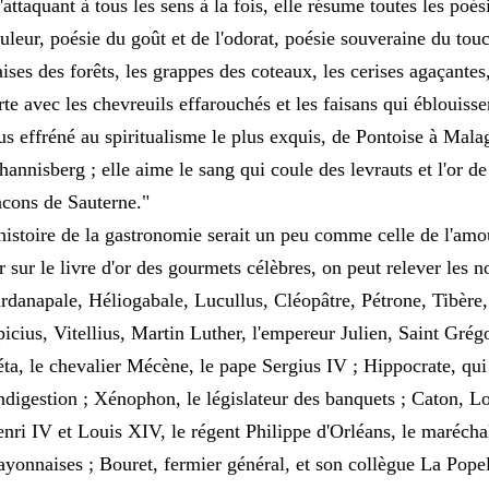
'attaquant à tous les sens à la fois, elle résume toutes les poés
uleur, poésie du goût et de l'odorat, poésie souveraine du touc
aises des forêts, les grappes des coteaux, les cerises agaçantes,
rte avec les chevreuils effarouchés et les faisans qui éblouisse
us effréné au spiritualisme le plus exquis, de Pontoise à Mal
hannisberg ; elle aime le sang qui coule des levrauts et l'or de
acons de Sauterne."
histoire de la gastronomie serait un peu comme celle de l'amour
r sur le livre d'or des gourmets célèbres, on peut relever les n
rdanapale, Héliogabale, Lucullus, Cléopâtre, Pétrone, Tibère
icius, Vitellius, Martin Luther, l'empereur Julien, Saint Grég
ta, le chevalier Mécène, le pape Sergius IV ; Hippocrate, qui
indigestion ; Xénophon, le législateur des banquets ; Caton, Lo
nri IV et Louis XIV, le régent Philippe d'Orléans, le marécha
yonnaises ; Bouret, fermier général, et son collègue La Popeli