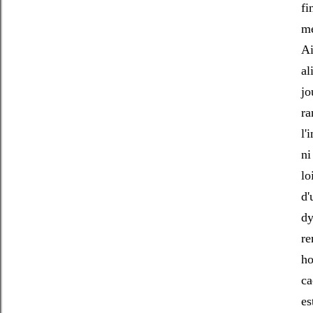
fi
me
Ai
al
jo
ra
l'
ni
lo
d'
dy
re
ho
ca
es