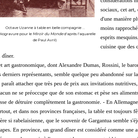
considérations m
sociaux, cet art,
d'une manière pl
moins rapprochée
Octave Uzanne à table en belle compagnie ...
éliogravure pour le
Miroir du Monde
d'après l'aquarelle
esprits mesquins
de Paul Avril)
cuisine que des c
 dîner.
t art gastronomique, dont Alexandre Dumas, Rossini, le baron
s derniers représentants, semble quelque peu abandonné sur la f
 paraît attacher que très peu de prix aux invitations nutritives
acun ne se préoccupe que de son estomac et pèse ses aliments,
sse de détruire complètement la gastronomie. - En Allemagne
rtout, et dans nos provinces françaises, la table est toujours fê
ère si rabelaisienne, que le souvenir de Gargantua semble s'éj
apes. En province, un grand dîner est considéré comme une aff