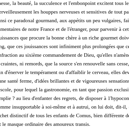
nesse, la beauté, la succulence et l'embonpoint excitent tous les
rveilleusement les houppes nerveuses et sensitives de tout pal
nsi ce paradoxal gourmand, aux appétits un peu vulgaires, fait-
imentaires de notre France et de l'étranger, pour parvenir à ce
uissances que procure la bonne chère à un riche gourmet doiv
ng, que ces jouissances sont infiniment plus prolongées que c
infraction au sixième commandement de Dieu, qu'elles n'amène
 craintes, ni remords, que la source s'en renouvelle sans cesse,
in d'énerver le tempérament ou d'affaiblir le cerveau, elles de
une santé ferme, d'idées brillantes et de vigoureuses sensatio
scole, pour lequel la gastronomie, en tant que passion exclusiv
mplie ? au lieu d'enfanter des regrets, de disposer à 1'hypocond
mme insupportable à soi-même et à autrui, on lui doit, dit-il, c
chet distinctif de tous les enfants de Comus, bien différente d
t le masque ordinaire des amoureux transis.