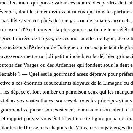
me Récamier, qui puisse valoir ces admirables perdrix de Ca
vennes, dont le fumet divin vaut mieux que tous les parfums 
 parallèle avec ces pâtés de foie gras ou de canards auxquels, 
ulouse et d'Auch doivent la plus grande partie de leur célébrit
ngues fourrées de Troyes, de ces mortadelles de Lyon, de ce f
s saucissons d'Arles ou de Bologne qui ont acquis tant de glo
uvez-vous mettre un joli petit minois bien fardé, bien grimaci
utons des Vosges ou des Ardennes qui fondent sous la dent 
lectable ? — Quel est le gourmand assez dépravé pour préfér
étive à ces énormes et succulents aloyaux de la Limagne ou d
i les dépèce et font tomber en pâmoison ceux qui les mangen
est dans vos vastes flancs, sources de tous les principes vitaux
 gourmand va puiser son existence, le musicien son talent, et l
el rapport pouvez-vous établir entre cette figure piquante, ma
ulardes de Bresse, ces chapons du Mans, ces coqs vierges du