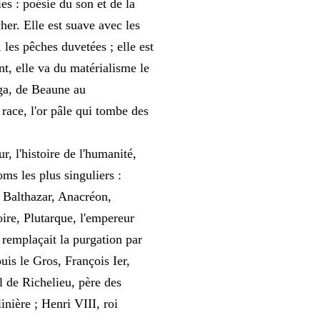
ies : poésie du son et de la
her. Elle est suave avec les
 les pêches duvetées ; elle est
nt, elle va du matérialisme le
aga, de Beaune au
 race, l'or pâle qui tombe des
, l'histoire de l'humanité,
oms les plus singuliers :
, Balthazar, Anacréon,
oire, Plutarque, l'empereur
 remplaçait la purgation par
uis le Gros, François Ier,
l de Richelieu, père des
nière ; Henri VIII, roi