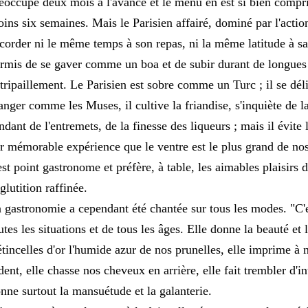
éoccupe deux mois à l'avance et le menu en est si bien compri
ins six semaines. Mais le Parisien affairé, dominé par l'action
corder ni le même temps à son repas, ni la même latitude à sa d
rmis de se gaver comme un boa et de subir durant de longues 
tripaillement. Le Parisien est sobre comme un Turc ; il se déli
nger comme les Muses, il cultive la friandise, s'inquiète de l
ndant de l'entremets, de la finesse des liqueurs ; mais il évite
r mémorable expérience que le ventre est le plus grand de no
est point gastronome et préfère, à table, les aimables plaisirs d
glutition raffinée.
 gastronomie a cependant été chantée sur tous les modes. "C'es
utes les situations et de tous les âges. Elle donne la beauté et 
étincelles d'or l'humide azur de nos prunelles, elle imprime à n
dent, elle chasse nos cheveux en arrière, elle fait trembler d'in
nne surtout la mansuétude et la galanterie.