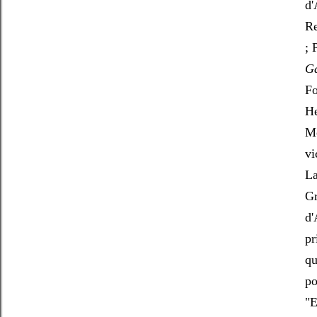
d'
Re
; 
Ga
Fo
He
Mo
vi
La
Gr
d'
pr
qu
po
"E