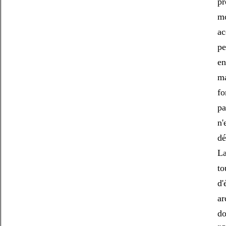
pr
mo
ac
pe
en
ma
fo
pa
n'
dé
La
to
d'
ar
do