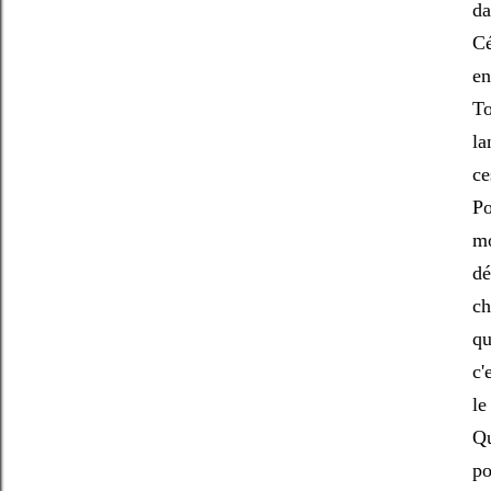
da
Cé
en
To
la
ce
Po
mo
dé
ch
qu
c'
le
Qu
po