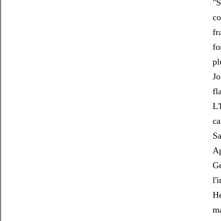
"S
co
fr
fo
pl
Jo
fl
L'
ca
Sa
Ap
Gé
l'
He
ma