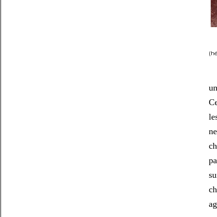
(h
un
Ce
le
ne
ch
pa
su
ch
ag