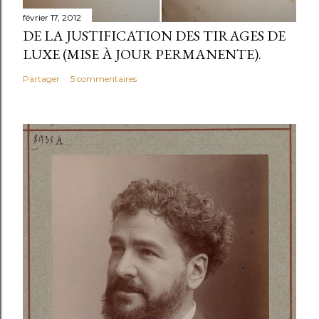
n
février 17, 2012
c
DE LA JUSTIFICATION DES TIRAGES DE
o
LUXE (MISE À JOUR PERMANENTE).
m
Partager
5 commentaires
m
e
n
t
a
i
r
e