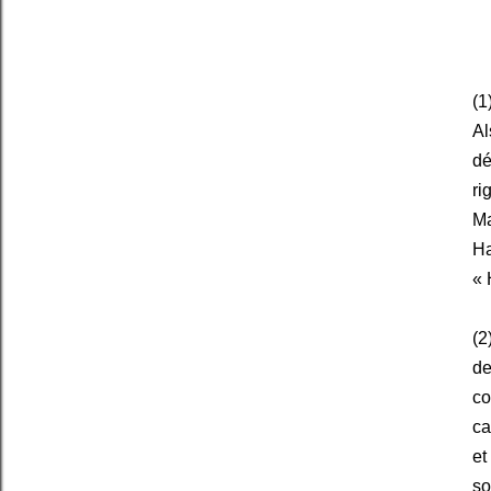
(1
Al
dé
ri
M
Ha
« 
(2
de
co
ca
et
so