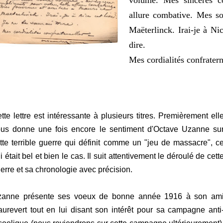
volume. Mes sincères c
allure combative. Mes so
Maëterlinck. Irai-je à Nic
dire.
Mes cordialités confratern
tte lettre est intéressante à plusieurs titres. Premièrement ell
us donne une fois encore le sentiment d'Octave Uzanne su
tte terrible guerre qui définit comme un "jeu de massacre", c
i était bel et bien le cas. Il suit attentivement le déroulé de cett
erre et sa chronologie avec précision.
anne présente ses voeux de bonne année 1916 à son am
urevert tout en lui disant son intérêt pour sa campagne anti