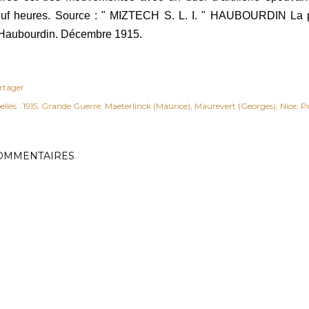
uf heures. Source : " MIZTECH S. L. I. " HAUBOURDIN La 
Haubourdin. Décembre 1915.
rtager
ellés :
1915
Grande Guerre
Maëterlinck (Maurice)
Maurevert (Georges)
Nice
P
OMMENTAIRES