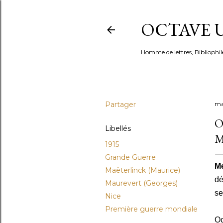
OCTAVE U
Homme de lettres, Bibliophil
Partager
ma
O
Libellés
M
1915
Grande Guerre
Me
Maëterlinck (Maurice)
dé
Maurevert (Georges)
se
Nice
Première guerre mondiale
Oc