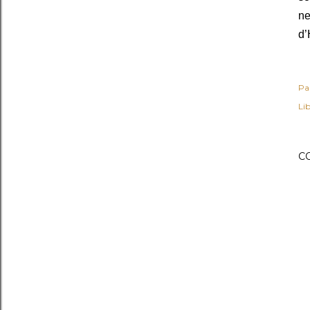
ne
d’
Pa
Lib
C