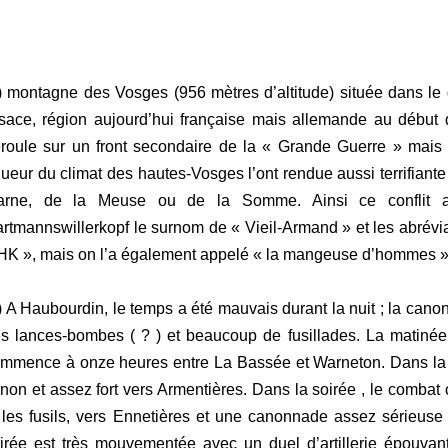
) montagne des Vosges (956 mètres d’altitude) située dans le
sace, région aujourd’hui française mais allemande au début d
roule sur un front secondaire de la « Grande Guerre » mais 
gueur du climat des hautes-Vosges l’ont rendue aussi terrifiante
arne, de la Meuse ou de la Somme. Ainsi ce conflit
rtmannswillerkopf le surnom de « Vieil-Armand » et les abrév
HK », mais on l’a également appelé « la mangeuse d’hommes »
) A Haubourdin, le temps a été mauvais durant la nuit ; la cano
s lances-bombes ( ? ) et beaucoup de fusillades. La matinée es
mmence à onze heures entre La Bassée et Warneton. Dans la j
non et assez fort vers Armentières. Dans la soirée , le combat 
 les fusils, vers Ennetières et une canonnade assez sérieu
irée est très mouvementée avec un duel d’artillerie épouvant