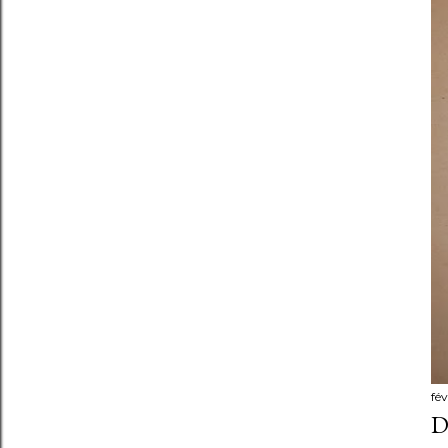
fév
D