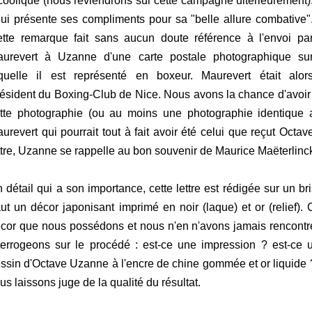
coolique (nous reviendrons sur cette campagne ultérieurement)
 lui présente ses compliments pour sa "belle allure combative"
tte remarque fait sans aucun doute référence à l'envoi pa
urevert à Uzanne d'une carte postale photographique su
quelle il est représenté en boxeur. Maurevert était alor
ésident du Boxing-Club de Nice. Nous avons la chance d'avoir re
tte photographie (ou au moins une photographie identique
urevert qui pourrait tout à fait avoir été celui que reçut Octav
ttre, Uzanne se rappelle au bon souvenir de Maurice Maëterlinc
 détail qui a son importance, cette lettre est rédigée sur un b
ut un décor japonisant imprimé en noir (laque) et or (relief).
cor que nous possédons et nous n'en n'avons jamais rencontré
terrogeons sur le procédé : est-ce une impression ? est-ce u
ssin d'Octave Uzanne à l'encre de chine gommée et or liquide ? c
us laissons juge de la qualité du résultat.