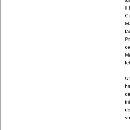
al
Il
Ce
Ma
la
Pr
ce
Ma
le
Un
ha
dé
in
de
vo