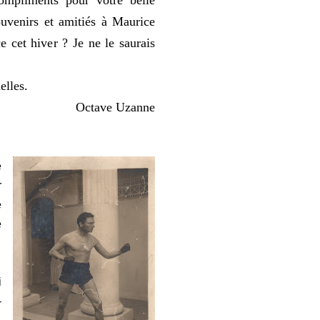
ompliments pour votre belle
uvenirs et amitiés à Maurice
e cet hiver ? Je ne le saurais
elles.
Octave Uzanne
e
r
e
e
i
-