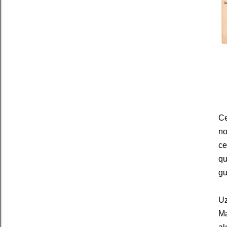
Ce
no
ce
qu
gu
Uz
Ma