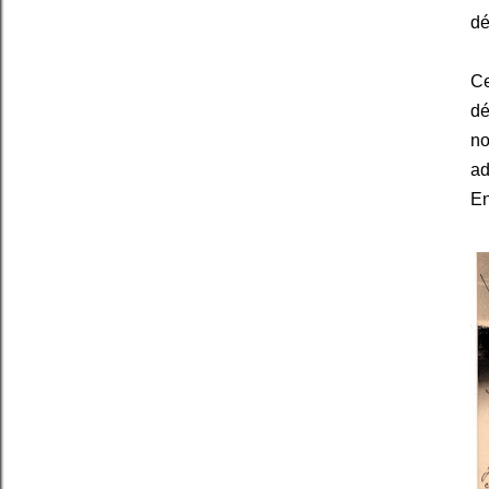
dé
Ce
d
no
ad
En