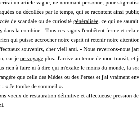
écrirai un article
vague
, ne
nommant personne
, pour stigmati
aquées
ou
décollées par le temps
, qui se racontent ainsi publ
ccès de scandale ou de curiosité
généralisée
, ce qui ne saurait
s
dans la combine - Tous ces ragots l'embêtent ferme et cela es
 rien qui puisse accrocher notre esprit ni retenir notre attentio
fectueux souvenirs, cher vieil ami. - Nous reverrons-nous jam
n, car je
ne voyage
plus. J'arrive au terme de mon transit, et 
us rien
à faire
ni
à dire
qui
m'exalte
le moins du monde, la soci
rangère que celle des Mèdes ou des Perses et j'ai vraiment e
t : « Je tombe de sommeil ».
ns voeux de restauration
définitive
et affectueuse pression de 
i.