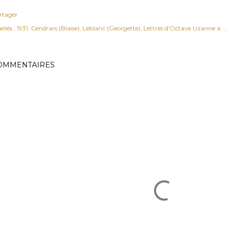
rtager
ellés :
1931
Cendrars (Blaise)
Leblanc (Georgette)
Lettres d'Octave Uzanne à ...
OMMENTAIRES