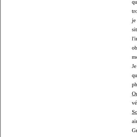
qu
tr
je
si
l'
ob
mo
Je
qu
ph
O
vé
So
ai
Gr