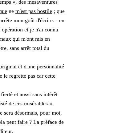
temps »
, des mésaventures
ique
ne
m'est pas hostile
; que
arrête mon goût d'écrire. - en
 opération et je n'ai connu
 maux
qui m'ont mis en
tre, sans arrêt total du
 original
et d'une
personnalité
e le regrette pas car cette
 fierté et aussi sans intérêt
isté
de ces
misérables «
te sera désormais, pour moi,
la peut faire ? La préface de
diteur.