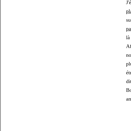
J'
pl
su
pa
là
Af
no
pl
ét
di
Bo
am