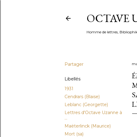
OCTAVE U
Homme de lettres, Bibliophil
Partager
ma
É
Libellés
M
1931
S
Cendrars (Blaise)
L
Leblanc (Georgette)
Lettres d'Octave Uzanne à
...
Maëterlinck (Maurice)
Mort (sa)