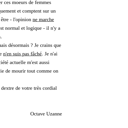
ser ces moeurs de femmes
iquement et comptent sur un
 être - l'opinion
ne marche
t normal et logique - il n'y a
n.
ais désormais ? Je crains que
je
n'en suis pas fâché
. Je n'ai
été actuelle m'est aussi
nvie de mourir tout comme on
dextre de votre très cordial
Octave Uzanne