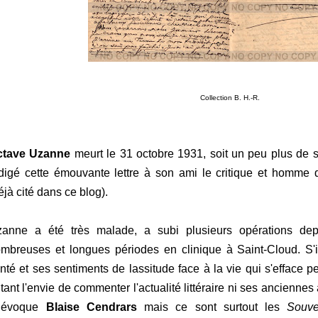
Collection B. H.-R.
ctave Uzanne
meurt le 31 octobre 1931, soit un peu plus de 
digé cette émouvante lettre à son ami le critique et homme 
éjà cité dans ce blog).
anne a été très malade, a subi plusieurs opérations dep
mbreuses et longues périodes en clinique à Saint-Cloud. S'i
nté et ses sentiments de lassitude face à la vie qui s'efface p
tant l'envie de commenter l'actualité littéraire ni ses anciennes 
l évoque
Blaise Cendrars
mais ce sont surtout les
Souve