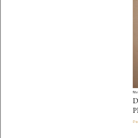
fév
D
P
Pa