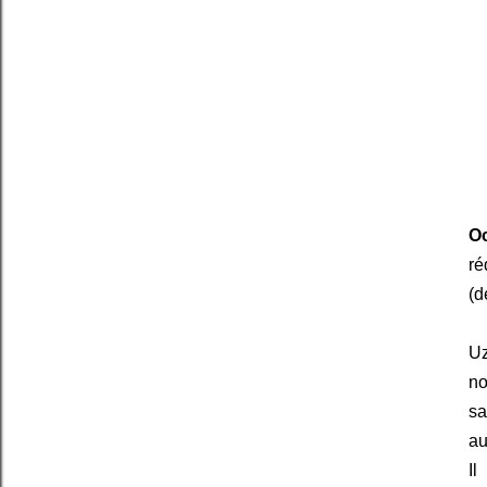
O
ré
(d
Uz
no
sa
au
I