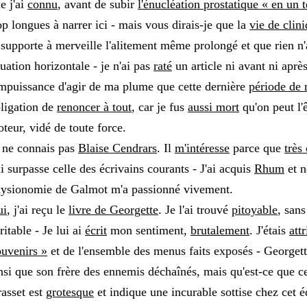
e j'ai
connu
, avant de subir
l'énucléation prostatique « en un 
op longues à narrer ici - mais vous dirais-je que la
vie de clin
 supporte à merveille l'alitement même prolongé et que rien n'
tuation horizontale - je n'ai pas
raté
un article ni avant ni après
impuissance d'agir de ma plume que cette dernière
période de
ligation de
renoncer à tout
, car je fus
aussi mort
qu'on peut l'ê
teur, vidé de toute force.
 ne connais pas
Blaise Cendrars
. Il
m'intéresse
parce que
très
i surpasse celle des écrivains courants - J'ai acquis
Rhum
et n
ysionomie de Galmot m'a passionné vivement.
ui
, j'ai reçu le
livre de Georgette
. Je l'ai trouvé
pitoyable
, sans
ritable - Je lui ai
écrit
mon sentiment,
brutalement
. J'étais
attr
uvenirs »
et de l'ensemble des menus faits exposés - Georget
nsi que son frère des ennemis déchaînés, mais qu'est-ce que ce
asset est
grotesque
et indique une incurable sottise chez cet é