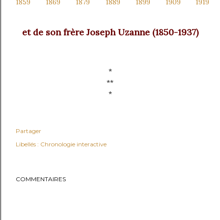
1859
1869
1879
1889
1899
1909
1919
et de son frère Joseph Uzanne (1850-1937)
*
**
*
Partager
Libellés :
Chronologie interactive
COMMENTAIRES