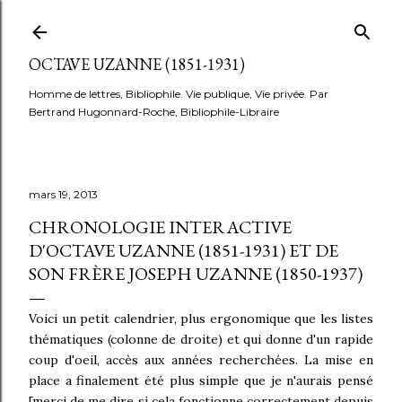
Accéder au contenu principal
OCTAVE UZANNE (1851-1931)
Homme de lettres, Bibliophile. Vie publique, Vie privée. Par
Bertrand Hugonnard-Roche, Bibliophile-Libraire
mars 19, 2013
CHRONOLOGIE INTERACTIVE
D'OCTAVE UZANNE (1851-1931) ET DE
SON FRÈRE JOSEPH UZANNE (1850-1937)
Voici un petit calendrier, plus ergonomique que les listes
thématiques (colonne de droite) et qui donne d'un rapide
coup d'oeil, accès aux années recherchées. La mise en
place a finalement été plus simple que je n'aurais pensé
[merci de me dire si cela fonctionne correctement depuis