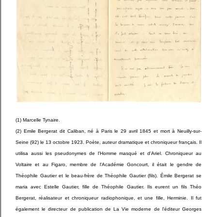
(1) Marcelle Tynaire.
(2) Emile Bergerat dit Caliban, né à Paris le 29 avril 1845 et mort à Neuilly-sur-
Seine (92) le 13 octobre 1923. Poète, auteur dramatique et chroniqueur français. Il
utilisa aussi les pseudonymes de l'Homme masqué et d'Ariel. Chroniqueur au
Voltaire et au Figaro, membre de l'Académie Goncourt, il était le gendre de
Théophile Gautier et le beau-frère de Théophile Gautier (fils). Émile Bergerat se
maria avec Estelle Gautier, fille de Théophile Gautier. Ils eurent un fils Théo
Bergerat, réalisateur et chroniqueur radiophonique, et une fille, Herminie. Il fut
également le directeur de publication de La Vie moderne de l'éditeur Georges