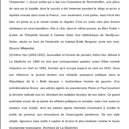
Charpentier. « Jeune poète qui a fait Les Cuirassiers de Reichshoffen, une pièce
de vers sur la bataille, dont le succès a été immense pendant le siège et qu'on a
répétée ensuite dans toute la France ; non seulement, il est poète, mais il écrit très
bien en prose et a le travail certain et régulier. C'est en outre mon plus fervent
admirateur et nous travaillons côte à côte, dans le même journal, au Bien Public »
(Lettre de Théophile Gautier à Carlotta Grisi). Une bibliothèque de Neuilly-sur-
Seine, située en face de l'immeuble où habitait Émile Bergerat, porte son nom.
(Source Wikipedia).
(3) Arthur Huc (1854-1932), Journaliste et homme de pensée, Arthur Huc débute à
La Dépêche en 1890 en tant que correspondant parisien avant d'être nommé
rédacteur en chef en 1894, fonction qu'il occupe jusqu'à sa mort en 1932. Sous
son influence, le journal devient une véritable puissance politique dans la
République de la « Belle époque ». Authentique homme de gauche, d'un
anticléricalisme féroce, ses articles signés du pseudonyme Pierre et Paul incarnent
la doctrine radicale tout en dévoilant les multiples facettes de son talent. Ce grand
polémiste scrute de sa plume les affaires politiques et sociales, mais c'est aussi un
amateur d'art éclairé, dont les articles signés Homodei s'évertuent à éveiller le
public de province aux innovations de l'avant-garde parisienne. De son style
simple, rigoureux mais subtil, il captive le lecteur le plus modeste comme la haute
bourgeoisie toulousaine. (Archives de La Dépêche).