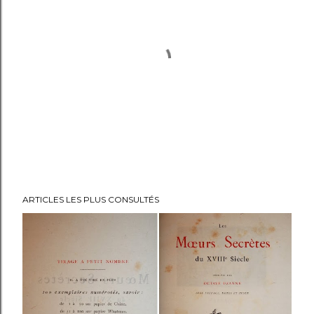
E
ARTICLES LES PLUS CONSULTÉS
n
r
e
g
i
s