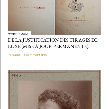
t
r
e
r
u
n
février 17, 2012
c
DE LA JUSTIFICATION DES TIRAGES DE
o
LUXE (MISE À JOUR PERMANENTE).
m
Partager
5 commentaires
m
e
n
t
a
i
r
e