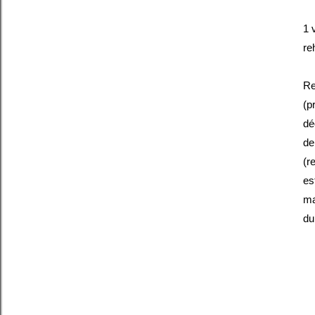
1 
re
Re
(p
dé
de
(r
es
ma
du