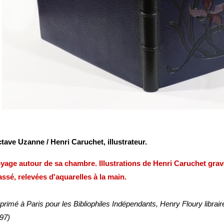
tave Uzanne / Henri Caruchet, illustrateur.
yage autour de sa chambre. Illustrations de Henri Caruchet gravé
ssé, relevées d'aquarelles à la main.
primé à Paris pour les Bibliophiles Indépendants, Henry Floury librair
97)