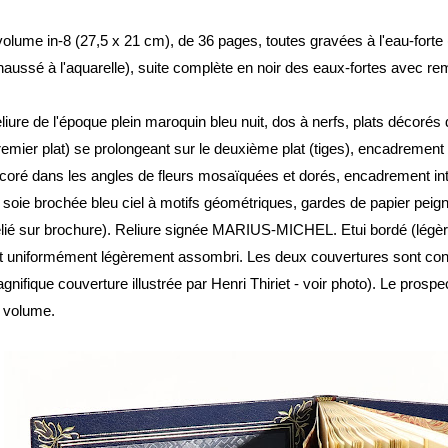
volume in-8 (27,5 x 21 cm), de 36 pages, toutes gravées à l'eau-forte 
haussé à l'aquarelle), suite complète en noir des eaux-fortes avec re
liure de l'époque plein maroquin bleu nuit, dos à nerfs, plats décoré
remier plat) se prolongeant sur le deuxième plat (tiges), encadremen
coré dans les angles de fleurs mosaïquées et dorés, encadrement inté
 soie brochée bleu ciel à motifs géométriques, gardes de papier peig
elié sur brochure). Reliure signée MARIUS-MICHEL. Etui bordé (légèrem
t uniformément légèrement assombri. Les deux couvertures sont conse
gnifique couverture illustrée par Henri Thiriet - voir photo). Le prospectu
 volume.