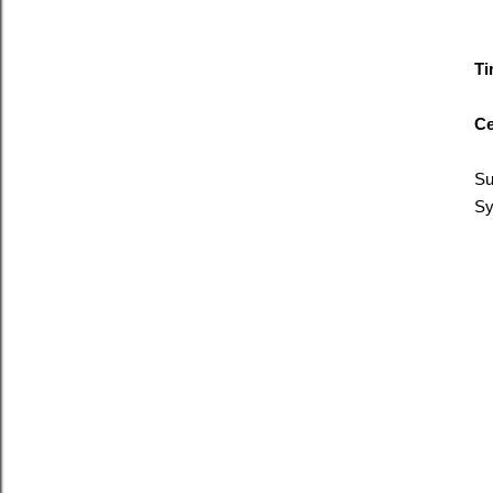
Ti
Ce
Su
Sy