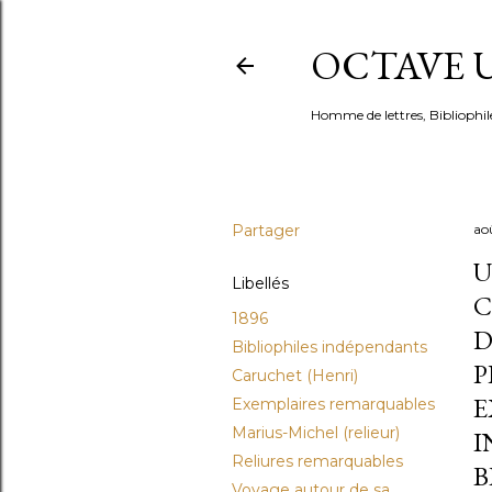
OCTAVE U
Homme de lettres, Bibliophil
Partager
ao
U
Libellés
C
1896
D
Bibliophiles indépendants
P
Caruchet (Henri)
E
Exemplaires remarquables
Marius-Michel (relieur)
I
Reliures remarquables
B
Voyage autour de sa