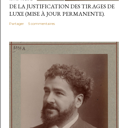
c
DE LA JUSTIFICATION DES TIRAGES DE
o
LUXE (MISE À JOUR PERMANENTE).
m
Partager
5 commentaires
m
e
n
t
a
i
r
e