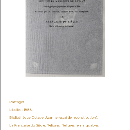
Partager
Libellés :
1888
Bibliothèque Octave Uzanne (essai de reconstitution)
La Française du Siècle
Reliures
Reliures remarquables