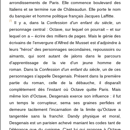
arrondissements
de
Paris. Elle commence
boulevard des
Italiens
et se termine
rue de Châteaudun. Elle porte le nom
du banquier et homme politique français
Jacques Laffitte.
[7]
Il y a, dans la
Confession d'un enfant du siècle
, un
personnage central : Octave, sur lequel on pourrait – et sur
lequel on a – écrire des milliers de pages. Mais le génie des
écrivains de l'envergure d'Alfred de Musset est d'adjoindre à
leurs "héros" des personnages secondaires, repoussoirs ou
aimants, qui sont autant de jalons dans le parcours
d'apprentissage de la vie d'un jeune homme de
roman. Dans la
Confession d'un enfant du siècle
, un de ces
personnages s'appelle Desgenais. Présent dans la première
partie du roman, celle de la débauche, il disparaît
complètement dès l'instant où Octave quitte Paris. Mais
même loin d'Octave, Desgenais exerce son influence : il fut
un temps le corrupteur, sema ses graines perfides et
demeure tacitement l'incarnation de la limite qu'Octave a
tangentée sans la franchir. Dandy physique et moral,
Desgenais est un parisien achevé maniant les codes tant de
l'élégance que du cynisme. C'est lui qui propose à Octave