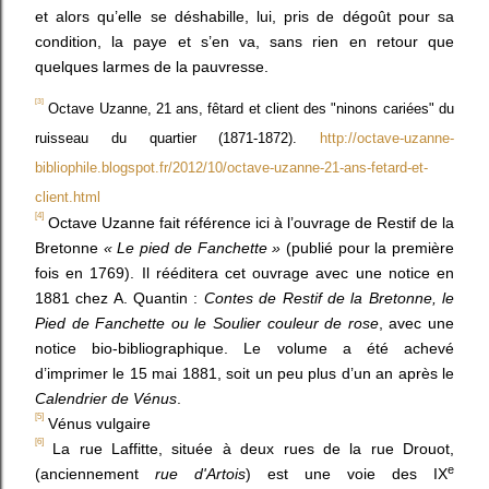
et alors qu’elle se déshabille, lui, pris de dégoût pour sa
condition, la paye et s’en va, sans rien en retour que
quelques larmes de la pauvresse.
[3]
Octave Uzanne, 21 ans, fêtard et client des "ninons cariées" du
ruisseau du quartier (1871-1872)
.
http://octave-uzanne-
bibliophile.blogspot.fr/2012/10/octave-uzanne-21-ans-fetard-et-
client.html
[4]
Octave Uzanne fait référence ici à l’ouvrage de Restif de la
Bretonne
« Le pied de Fanchette »
(publié pour la première
fois en 1769). Il rééditera cet ouvrage avec une notice en
1881 chez A. Quantin :
Contes de Restif de la Bretonne, le
Pied de Fanchette ou le Soulier couleur de rose
, avec une
notice bio-bibliographique. Le volume a été achevé
d’imprimer le 15 mai 1881, soit un peu plus d’un an après le
Calendrier de Vénus
.
[5]
Vénus vulgaire
[6]
La
rue Laffitte
, située à deux rues de la rue Drouot,
e
(anciennement
rue d'Artois
) est une voie des
IX