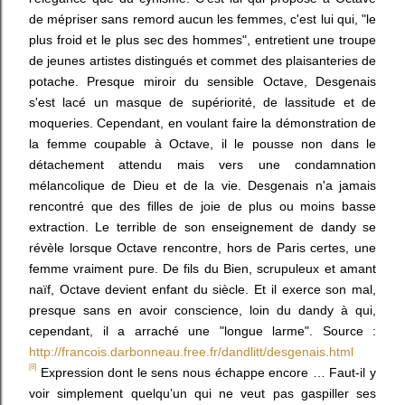
de mépriser sans remord aucun les femmes, c'est lui qui, "le
plus froid et le plus sec des hommes", entretient une troupe
de jeunes artistes distingués et commet des plaisanteries de
potache. Presque miroir du sensible Octave, Desgenais
s'est lacé un masque de supériorité, de lassitude et de
moqueries. Cependant, en voulant faire la démonstration de
la femme coupable à Octave, il le pousse non dans le
détachement attendu mais vers une condamnation
mélancolique de Dieu et de la vie. Desgenais n'a jamais
rencontré que des filles de joie de plus ou moins basse
extraction. Le terrible de son enseignement de dandy se
révèle lorsque Octave rencontre, hors de Paris certes, une
femme vraiment pure. De fils du Bien, scrupuleux et amant
naïf, Octave devient enfant du siècle. Et il exerce son mal,
presque sans en avoir conscience, loin du dandy à qui,
cependant, il a arraché une "longue larme". Source :
http://francois.darbonneau.free.fr/dandlitt/desgenais.html
[8]
Expression dont le sens nous échappe encore … Faut-il y
voir simplement quelqu’un qui ne veut pas gaspiller ses