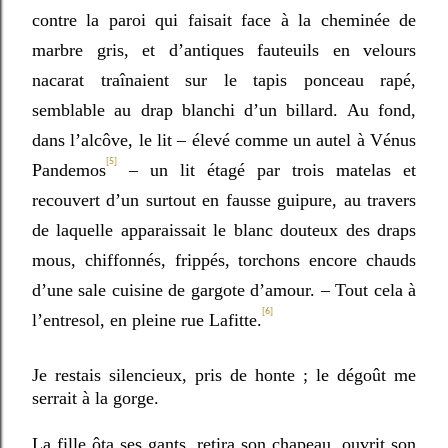
contre la paroi qui faisait face à la cheminée de
marbre gris, et d’antiques fauteuils en velours
nacarat traînaient sur le tapis ponceau rapé,
semblable au drap blanchi d’un billard. Au fond,
dans l’alcôve, le lit – élevé comme un autel à Vénus
[5]
Pandemos
– un lit étagé par trois matelas et
recouvert d’un surtout en fausse guipure, au travers
de laquelle apparaissait le blanc douteux des draps
mous, chiffonnés, frippés, torchons encore chauds
d’une sale cuisine de gargote d’amour. – Tout cela à
[6]
l’entresol, en pleine rue Lafitte.
Je restais silencieux, pris de honte ; le dégoût me
serrait à la gorge.
La fille ôta ses gants, retira son chapeau, ouvrit son