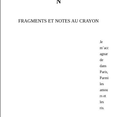
N
FRAGMENTS ET NOTES AU CRAYON
Je
m’acc
agnar
de
dans
Paris,
Parmi
les
amou
rs et
les
ris.