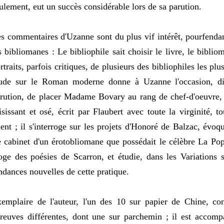
ulement, eut un succès considérable lors de sa parution.
s commentaires d'Uzanne sont du plus vif intérêt, pourfendan
s bibliomanes : Le bibliophile sait choisir le livre, le bibliom
rtraits, parfois critiques, de plusieurs des bibliophiles les pl
ude sur le Roman moderne donne à Uzanne l'occasion, di
rution, de placer Madame Bovary au rang de chef-d'oeuvre, à
isissant et osé, écrit par Flaubert avec toute la virginité, t
lent ; il s'interroge sur les projets d'Honoré de Balzac, évoq
 cabinet d'un érotobliomane que possédait le célèbre La Popeli
oge des poésies de Scarron, et étudie, dans les Variations su
ndances nouvelles de cette pratique.
emplaire de l'auteur, l'un des 10 sur papier de Chine, con
reuves différentes, dont une sur parchemin ; il est accom