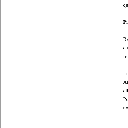
qu
Pi
Re
au
fr
Le
Am
al
Po
no