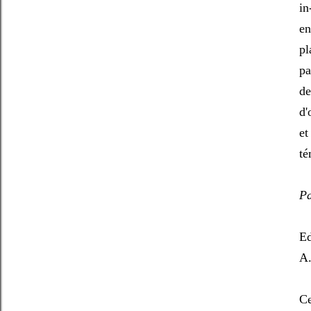
in
en
pl
pa
de
d'
et
té
Pa
Ed
A.
Ce