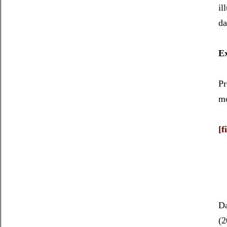
il
da
Ex
Pr
mo
[f
Da
(2