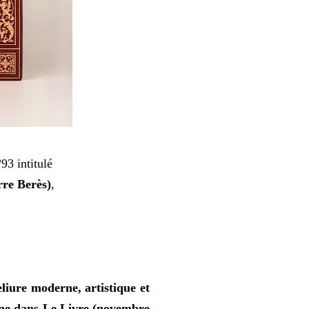
93 intitulé
rre Berès)
,
liure moderne, artistique et
anne dans Le Livre (novembre