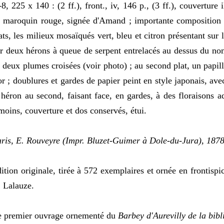
-8, 225 x 140 : (2 ff.), front., iv, 146 p., (3 ff.), couverture 
 maroquin rouge, signée d'Amand ; importante composition 
ats, les milieux mosaïqués vert, bleu et citron présentant sur 
r deux hérons à queue de serpent entrelacés au dessus du nom
 deux plumes croisées (voir photo) ; au second plat, un papill
or ; doublures et gardes de papier peint en style japonais, av
 héron au second, faisant face, en gardes, à des floraisons a
moins, couverture et dos conservés, étui.
ris, E. Rouveyre (Impr. Bluzet-Guimer à Dole-du-Jura), 187
ition originale, tirée à 572 exemplaires et ornée en frontispi
 Lalauze.
 premier ouvrage ornementé du
Barbey d'Aurevilly de la bibl