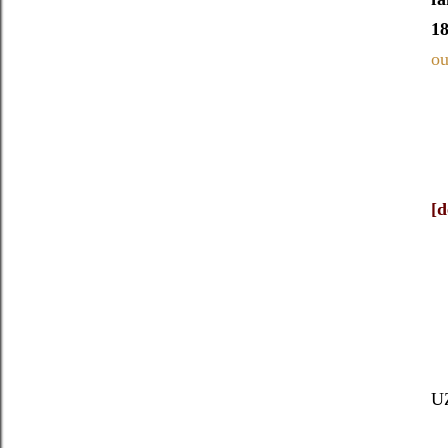
18
ou
[d
U