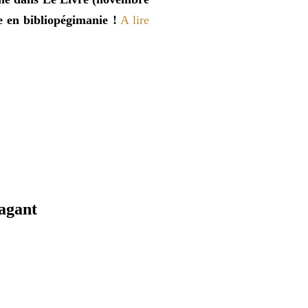
e en bibliopégimanie !
A lire
vagant