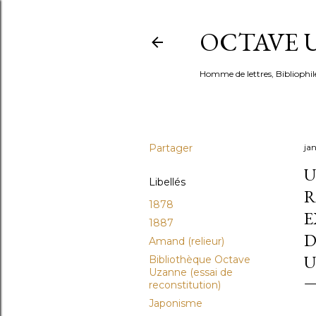
OCTAVE U
Homme de lettres, Bibliophil
Partager
ja
U
Libellés
R
1878
E
1887
D
Amand (relieur)
U
Bibliothèque Octave
Uzanne (essai de
reconstitution)
Japonisme