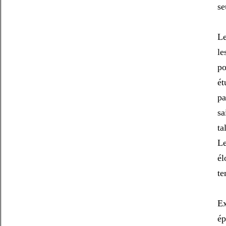
se
Le
le
po
ét
pa
sa
ta
Le
él
te
Ex
ép