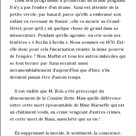
Dans son programme il promettait un drame poignant.
Il n'y a pas l'ombre d'un drame.
Nana
est atteinte de la
petite vérole, par hasard, parce qu'elle a embrassé son
enfant en revenant de Russie ; elle va mourir au Grand-
Hôtel, pour qu'il y ait quelque chose de grand dans sa
mésaventure. Pendant qu'elle agonise, on crie sous ses
fenêtres « A Berlin à Berlin ». Nous sommes en 1870. Est-
elle donc pour cela l'incarnation vivante, la muse pourrie
de l'empire ? Non. Muffat et tous les autres imbéciles qui
se font berner par
Nana
seraient aussi
invraisemblablement d'aujourd'hui que d'hier, s'ils
devaient jamais être d'aucun temps.
Il est visible que M. Zola a été préoccupé du
dénouement de la
Cousine Bette
. Mais quelle différence
entre cette mort épouvantable de Mme Marneffe qui est
un châtiment voulu, un crime vengeant d'autres crimes,
et cette mort de Nana, aussi bête que sa vie !
En supprimant la morale, le sentiment, la conscience,