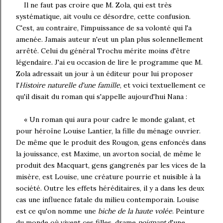
Il
ne faut pas croire que M. Zola, qui est très
systématique, ait voulu ce désordre, cette confusion.
C'est, au contraire, l'impuissance de sa volonté qui l'a
amenée. Jamais auteur n'eut un plan plus solennellement
arrêté. Celui du général Trochu mérite moins d'être
légendaire. J'ai eu occasion de lire le programme que M.
Zola adressait un jour à un éditeur pour lui proposer
l'
Histoire naturelle d'une famille
, et voici textuellement ce
qu'il disait du roman qui s'appelle aujourd'hui Nana :
« Un roman qui aura pour cadre le monde galant, et
pour héroïne Louise Lantier, la fille du ménage ouvrier.
De même que le produit des Rougon, gens enfoncés dans
la jouissance, est Maxime, un avorton social, de même le
produit des Macquart, gens gangrenés par les vices de la
misère, est Louise, une créature pourrie et nuisible à la
société. Outre les effets héréditaires, il y a dans les deux
cas une influence fatale du milieu contemporain. Louise
est ce qu'on nomme une
biche de la haute volée
. Peinture
du monde où vivent ces filles, drame
poignant
d'une