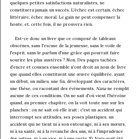
quelques petites satisfactions naturalistes, ne
constituera jamais un succès. L'échec est certain, échec
littéraire, échec moral. Le gain ne peut compenser la
honte, et, cette fois, il ne prouvera rien.
Est-ce donc un livre que ce composé de tableaux
obscènes, sans l'excuse de la jeunesse, sans le voile de
l'esprit, sans le parfum d'une grâce qui pourrait faire
sourire les plus austères ? Non. Des pages tachées
d'encre et cousues ensemble n'ont droit au nom de livre
que quand elles constituent une œuvre équilibrée, ayant
un début, un milieu, une fin, développant des caractères,
une thèse, ou racontant des événements,
Nana
ne remplit
aucune de ces conditions. On ne sait d'où vient l'héroïne
quand, au premier chapitre, on la voit toute nue sur les
planches ; on ne sait où elle irait : c'est un accident qui
interrompt ses attitudes, ses poses plastiques, un
accident qui ne tient ni à son entourage, ni à ses mœurs,
ni à sa santé, ni à la revanche des uns, ni à l'imprudence
des autres, ni à un vice, ni à une vertu. Si
Nana
avait été