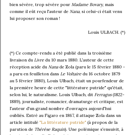
bien sévère, trop sévère pour
Madame Bovary,
mais
comme il eût reçu l'auteur de
Nana
, si celui-ci était venu
lui proposer son roman !
Louis ULBACH. (*)
(*) Ce compte-rendu a été publié dans la troisième
livraison du
Livre
du 10 mars 1880. L'auteur de cette
réception acide du
Nana
de Zola (paru le 15 février 1880 -
a paru en feuilleton dans
Le Voltaire
du 16 octobre 1879
au 5 février 1880), Louis Ulbach, était un pourfendeur de
la première heure de cette "littérature putride" qu'était,
selon lui, le naturalisme. Louis Ulbach, dit
Ferragus
(1822-
1889), journaliste, romancier, dramaturge et critique, est
l'auteur d'un grand nombre d'ouvrages aujourd'hui
oubliés. Entré au Figaro en 1867, il attaque Zola dans un
article intitulé
"La littérature putride"
(à propos de la
parution de
Thérèse Raquin
). Une polémique s'ensuivit, à