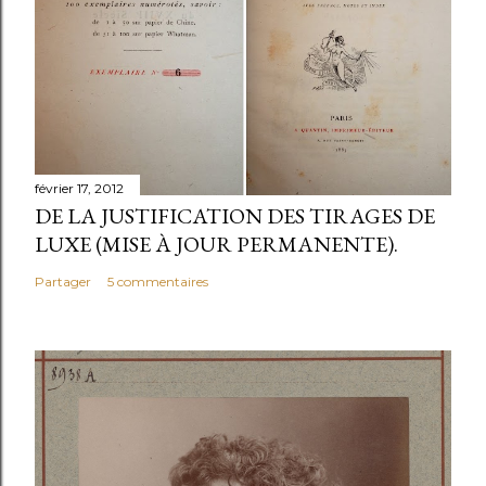
s
t
r
e
r
u
n
février 17, 2012
c
DE LA JUSTIFICATION DES TIRAGES DE
o
LUXE (MISE À JOUR PERMANENTE).
m
Partager
5 commentaires
m
e
n
t
a
i
r