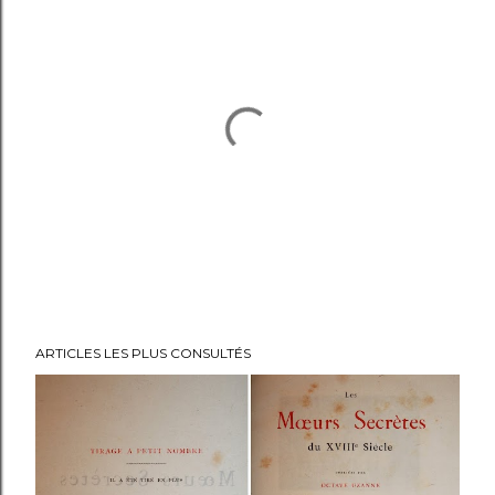
E
ARTICLES LES PLUS CONSULTÉS
n
r
e
g
i