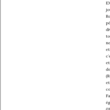
EX
jo
Re
pé
di
to
ne
et
c’
et
de
(R
et
co
Fa
ég
(1