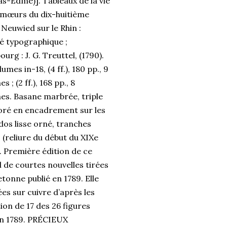
as-Edme)]. Tableaux de la vie
 mœurs du dix-huitième
. Neuwied sur le Rhin :
é typographique ;
ourg : J. G. Treuttel, (1790).
umes in-18, (4 ff.), 180 pp., 9
s ; (2 ff.), 168 pp., 8
es. Basane marbrée, triple
doré en encadrement sur les
 dos lisse orné, tranches
 (reliure du début du XIXe
). Première édition de ce
l de courtes nouvelles tirées
onne publié en 1789. Elle
es sur cuivre d’après les
ion de 17 des 26 figures
 en 1789. PRÉCIEUX