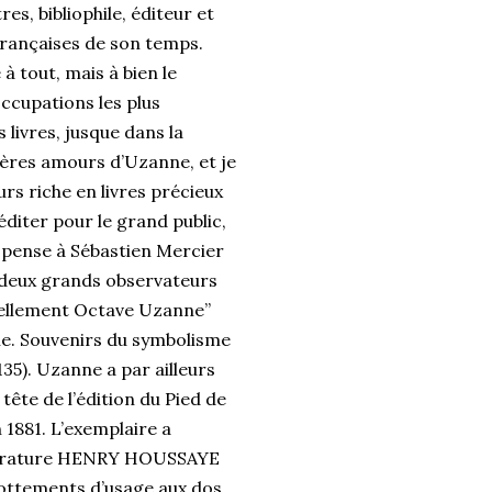
 bibliophile, éditeur et
 françaises de son temps.
 tout, mais à bien le
occupations les plus
 livres, jusque dans la
mières amours d’Uzanne, et je
ours riche en livres précieux
éditer pour le grand public,
 pense à Sébastien Mercier
es deux grands observateurs
rellement Octave Uzanne”
e. Souvenirs du symbolisme
135). Uzanne a par ailleurs
ête de l’édition du Pied de
 1881. L’exemplaire a
littérature HENRY HOUSSAYE
Frottements d’usage aux dos