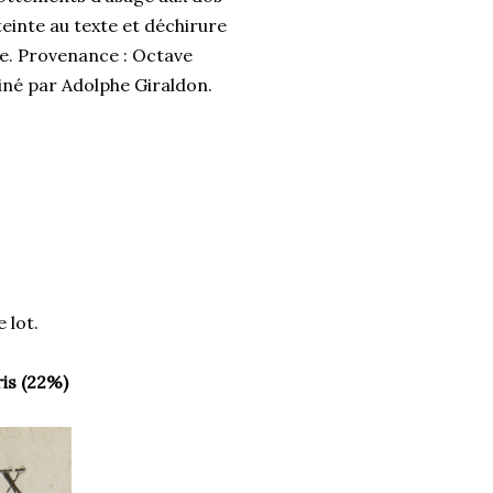
teinte au texte et déchirure
me. Provenance : Octave
siné par Adolphe Giraldon.
 lot.
ris (22%)