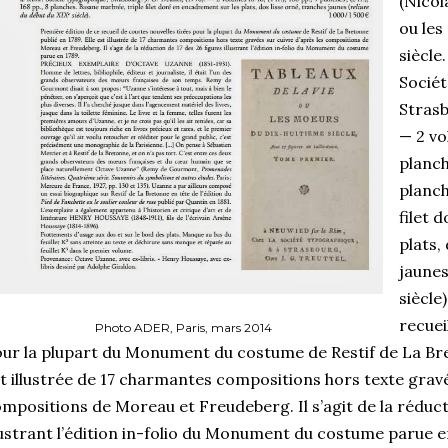
(Nicol
ou les
siècle
Sociét
Strasb
— 2 vol
planche
planch
filet 
plats,
jaunes
siècle
recuei
Photo ADER, Paris, mars 2014
ur la plupart du Monument du costume de Restif de La Bret
t illustrée de 17 charmantes compositions hors texte gravé
mpositions de Moreau et Freudeberg. Il s’agit de la réduct
lustrant l’édition in-folio du Monument du costume parue