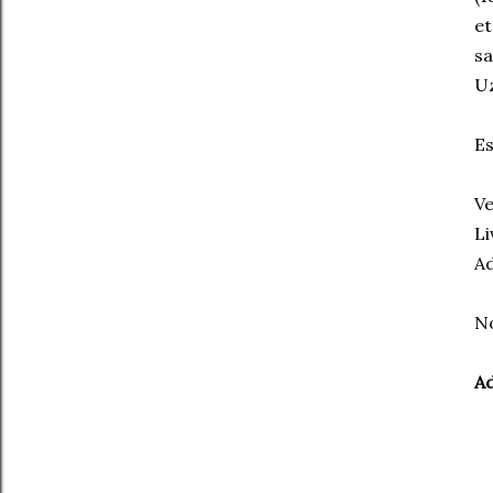
et
sa
Uz
Es
Ve
Li
Ad
No
Ad