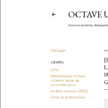
OCTAVE U
Homme de lettres, Bibliophil
Partager
ma
[
Libellés
L
2014
S
Bibliothèque Octave
Uzanne (essai de
G
reconstitution)
ex libris Uzanne (1882)
Rétif de la Bretonne