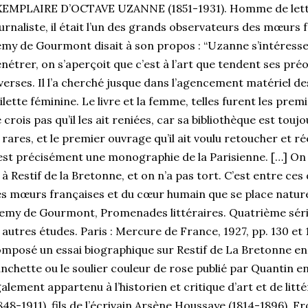
EMPLAIRE D’OCTAVE UZANNE (1851-1931). Homme de lettres,
urnaliste, il était l’un des grands observateurs des mœurs
my de Gourmont disait à son propos : “Uzanne s’intéresse à
nétrer, on s’aperçoit que c’est à l’art que tendent ses pré
verses. Il l’a cherché jusque dans l’agencement matériel des
ilette féminine. Le livre et la femme, telles furent les pre
 crois pas qu’il les ait reniées, car sa bibliothèque est touj
 rares, et le premier ouvrage qu’il ait voulu retoucher et ré
est précisément une monographie de la Parisienne. […] On
 à Restif de la Bretonne, et on n’a pas tort. C’est entre c
s mœurs françaises et du cœur humain que se place natu
emy de Gourmont, Promenades littéraires. Quatrième séri
 autres études. Paris : Mercure de France, 1927, pp. 130 et 
mposé un essai biographique sur Restif de La Bretonne en t
nchette ou le soulier couleur de rose publié par Quantin en
alement appartenu à l’historien et critique d’art et de 
848-1911), fils de l’écrivain Arsène Houssaye (1814-1896). 