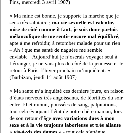
Pins, mercredi 3 avril 1907)
« Ma mine est bonne, je supporte la marche que je
sens très salutaire ;
ma vie sexuelle est ralentie,
mise de côté comme il faut, je suis donc parfois
mélancolique de me sentir encore mal équilibré
,
apte à me refroidir, à retomber malade pour un rien
– Ah ! que ma santé de naguère me semble
enviable ! Aujourd’hui je n’oserais voyager seul à
l’étranger, je ne vais plus du côté de la jeunesse et le
retour à Paris, l’hiver prochain m’inquiètent. »
er
(Barbizon, jeudi 1
août 1907)
« Ma santé m’a inquiété ces derniers jours, en raison
d’états nerveux très angoissants, de fébrilités du soir
entre 10 et minuit, poussées de sang, palpitations,
tout cela évoquant l’état de notre chère maman, lors
de son retour d’âge
avec variations dues à mon
sexe et à la vie toujours laborieuse et très allante
« vis-à-vis des dames »
- tout cela s’atténue,