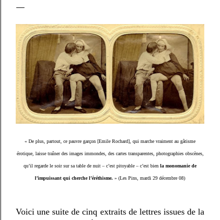
« De plus, partout, ce pauvre garçon [Emile Rochard], qui marche vraiment au gâtisme
érotique, laisse traîner des images immondes, des cartes transparentes, photographies obscènes,
qu’il regarde le soir sur sa table de nuit – c’est pitoyable – c’est bien
la monomanie de
l’impuissant qui cherche l’éréthisme.
» (Les Pins, mardi 29 décembre 08)
Voici une suite de cinq extraits de lettres issues de la