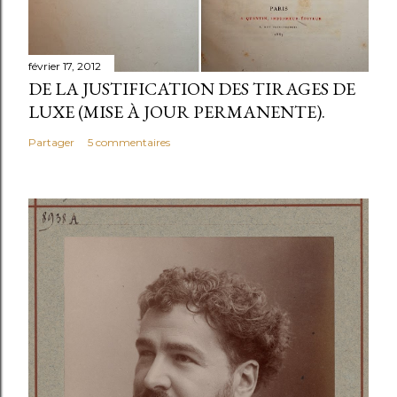
r
u
n
février 17, 2012
c
DE LA JUSTIFICATION DES TIRAGES DE
o
LUXE (MISE À JOUR PERMANENTE).
m
Partager
5 commentaires
m
e
n
t
a
i
r
e