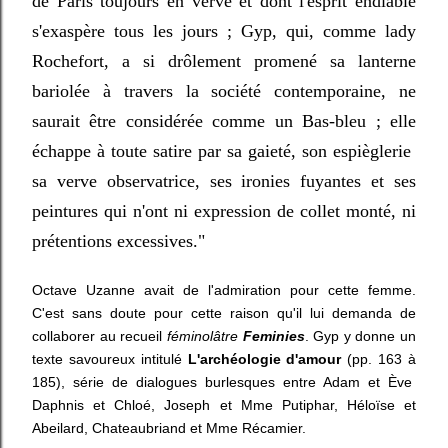
de Paris toujours en verve et dont l'esprit endiablé
s'exaspère tous les jours ; Gyp, qui, comme lady
Rochefort, a si drôlement promené sa lanterne
bariolée à travers la société contemporaine, ne
saurait être considérée comme un Bas-bleu ; elle
échappe à toute satire par sa gaieté, son espièglerie
sa verve observatrice, ses ironies fuyantes et ses
peintures qui n'ont ni expression de collet monté, ni
prétentions excessives."
Octave Uzanne avait de l'admiration pour cette femme.
C'est sans doute pour cette raison qu'il lui demanda de
collaborer au recueil
féminolâtre
Feminies
. Gyp y donne un
texte savoureux intitulé
L'archéologie d'amour
(pp. 163 à
185), série de dialogues burlesques entre Adam et Ève
Daphnis et Chloé, Joseph et Mme Putiphar, Héloïse et
Abeilard, Chateaubriand et Mme Récamier.