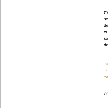
(*
se
de
et
so
de
Pa
Lib
Ven
C