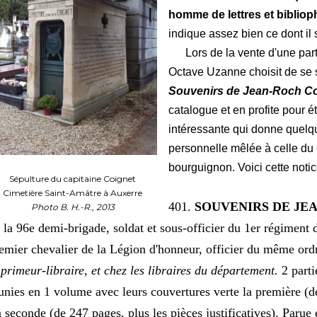
homme de lettres et biblioph
indique assez bien ce dont il 
Lors de la vente d'une parti
Octave Uzanne choisit de se 
Souvenirs de Jean-Roch Co
catalogue et en profite pour é
intéressante qui donne quelqu
personnelle mêlée à celle du
bourguignon. Voici cette notic
Sépulture du capitaine Coignet
Cimetière Saint-Amâtre à Auxerre
401.
SOUVENIRS DE JE
Photo B. H.-R., 2013
 la 96e demi-brigade, soldat et sous-officier du 1er régiment de
emier chevalier de la Légion d'honneur, officier du même ord
primeur-libraire, et chez les libraires du département.
2 parti
unies en 1 volume avec leurs couvertures verte la première (
 seconde (de 247 pages, plus les pièces justificatives). Parue 