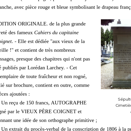
anche, avec pièce rouge et bleue symbolisant le drapeau franç
DITION ORIGINALE. de la plus grande
reté des fameux
Cahiers du capitaine
ignet
. - Elle est dédiée "aux vieux de la
eille !" et contient de très nombreux
ssages, presque des chapitres qui n'ont pas
é publiés par Lorédan Larchey. - Cet
emplaire de toute fraîcheur et non rogné,
lié sur brochure, contient en outre, comme
èces ajoutées :
Sépult
° Un reçu de 150 francs, AUTOGRAPHE
Cimetiè
igné par le VIEUX PÈRE COIGNET et
nnant une idée de son orthographe primitive ;
 Un extrait du procès-verbal de la conscription de 1806 à la p