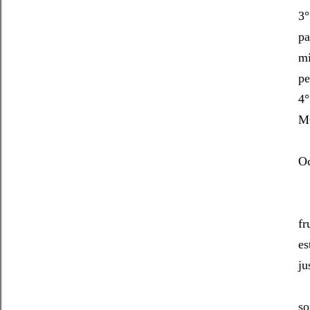
3°
pa
mi
pe
4°
M
Oc
Ce
fr
es
ju
Le
so