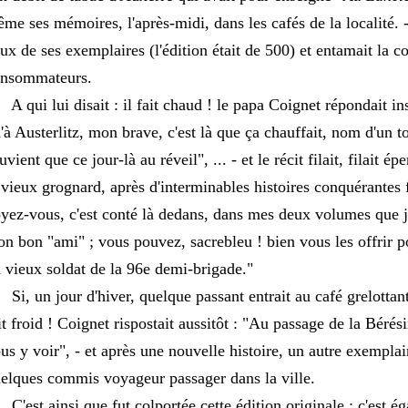
me ses mémoires, l'après-midi, dans les cafés de la localité. -
ux de ses exemplaires (l'édition était de 500) et entamait la c
nsommateurs.
qui lui disait : il fait chaud ! le papa Coignet répondait in
'à Austerlitz, mon brave, c'est là que ça chauffait, nom d'un t
uvient que ce jour-là au réveil", ... - et le récit filait, filait é
 vieux grognard, après d'interminables histoires conquérantes fi
yez-vous, c'est conté là dedans, dans mes deux volumes que 
n bon "ami" ; vous pouvez, sacrebleu ! bien vous les offrir po
 vieux soldat de la 96e demi-brigade."
, un jour d'hiver, quelque passant entrait au café grelottant et
it froid ! Coignet rispostait aussitôt : "Au passage de la Bérés
us y voir", - et après une nouvelle histoire, un autre exemplai
elques commis voyageur passager dans la ville.
est ainsi que fut colportée cette édition originale ; c'est é