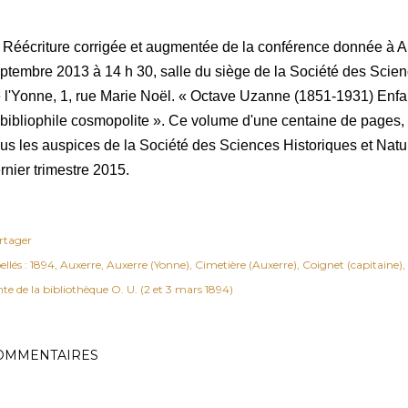
) Réécriture corrigée et augmentée de la conférence donnée à 
ptembre 2013 à 14 h 30, salle du siège de la Société des Scien
 l'Yonne, 1, rue Marie Noël. « Octave Uzanne (1851-1931) Enfa
 bibliophile cosmopolite ». Ce volume d'une centaine de pages, r
us les auspices de la Société des Sciences Historiques et Natur
rnier trimestre 2015.
rtager
ellés :
1894
Auxerre
Auxerre (Yonne)
Cimetière (Auxerre)
Coignet (capitaine)
te de la bibliothèque O. U. (2 et 3 mars 1894)
OMMENTAIRES