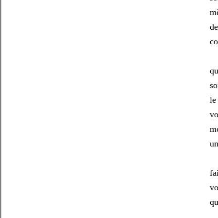
mê
de
co
A 
qu
so
le
vo
mo
un
Si
fa
vo
qu
C'