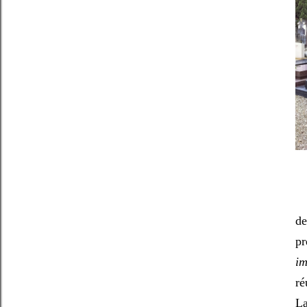
de
pr
im
ré
La