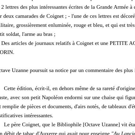
 2 lettres des plus intéressantes écrites de la Grande Armée à
r deux camarades de Coignet ; - l'une de ces lettres est déco
litaire, grossièrement enluminée, rouge et bleu, et qui est trè
tit soldat, l'arme au bras ;
 Des articles de journaux relatifs à Coignet et une PET
ORIN.
tave Uzanne poursuit sa notice par un commentaire des plus i
tte édition, écrit-il, en dehors même de sa rareté d'origine
uste, avec son petit Napoléon endormi sur une chaise qui figu
t remplie de pièces et documents, d'airs notés, de tableaux d'ét
stificatives intéressantes.
 père Coignet, que le Bibliophile [Octave Uzanne] vit étant
n débit de tabac d'Auxerre qui avait pour enseigne
"Au Lanci