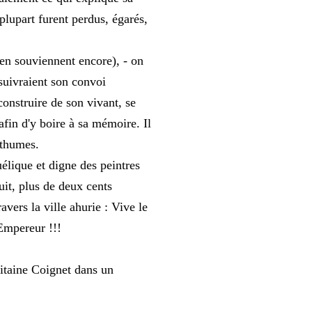
 plupart furent perdus, égarés,
n souviennent encore), - on
suivraient son convoi
 construire de son vivant, se
in d'y boire à sa mémoire. Il
sthumes.
élique et digne des peintres
it, plus de deux cents
avers la ville ahurie : Vive le
'Empereur !!!
itaine Coignet dans un