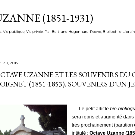
Accéder au contenu principal
ZANNE (1851-1931)
e. Vie publique, Vie privée. Par Bertrand Hugonnard-Roche, Bibliophile-Librair
il 30, 2015
CTAVE UZANNE ET LES SOUVENIRS DU 
OIGNET (1851-1853). SOUVENIRS D'UN 
Le petit article
bio-bibliog
sera repris et augmenté dans
très prochainement (parution d
intitulé :
Octave Uzanne (1851