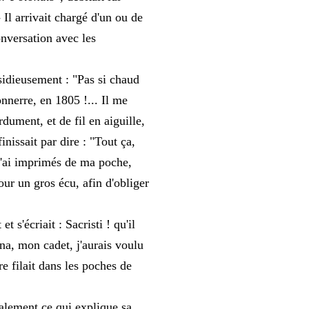
 Il arrivait chargé d'un ou de
onversation avec les
sidieusement : "Pas si chaud
onnerre, en 1805 !... Il me
perdument, et de fil en aiguille,
nissait par dire : "Tout ça,
j'ai imprimés de ma poche,
ur un gros écu, afin d'obliger
 s'écriait : Sacristi ! qu'il
ina, mon cadet, j'aurais voulu
re filait dans les poches de
galement ce qui explique sa