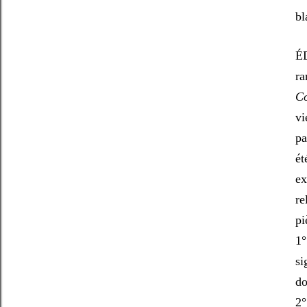
bl
É
ra
Co
vi
pa
ét
ex
re
pi
1
s
do
2°