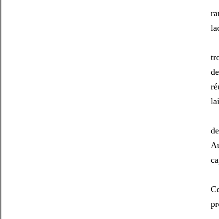
ra
la
Qu
tr
de
ré
la
Le
de
Au
ca
Ce
pr