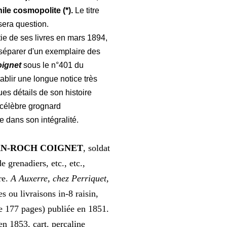
ile cosmopolite (*).
Le titre
sera question.
e de ses livres en mars 1894,
séparer d'un exemplaire des
ignet
sous le n°401 du
tablir une longue notice très
es détails de son histoire
 célèbre grognard
e dans son intégralité.
AN-ROCH COIGNET
, soldat
 grenadiers, etc., etc.,
re.
A Auxerre, chez Perriquet,
es ou livraisons in-8 raisin,
de 177 pages) publiée en 1851.
en 1853, cart. percaline