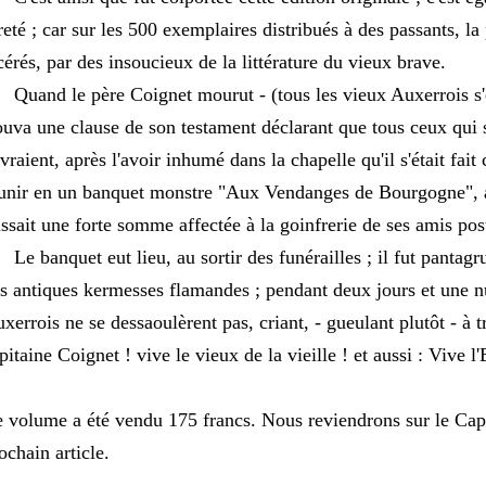
reté ; car sur les 500 exemplaires distribués à des passants, la
cérés, par des insoucieux de la littérature du vieux brave.
and le père Coignet mourut - (tous les vieux Auxerrois s'e
ouva une clause de son testament déclarant que tous ceux qui 
vraient, après l'avoir inhumé dans la chapelle qu'il s'était fait
unir en un banquet monstre "Aux Vendanges de Bourgogne", af
issait une forte somme affectée à la goinfrerie de ses amis po
 banquet eut lieu, au sortir des funérailles ; il fut pantagru
s antiques kermesses flamandes ; pendant deux jours et une nu
xerrois ne se dessaoulèrent pas, criant, - gueulant plutôt - à tr
pitaine Coignet ! vive le vieux de la vieille ! et aussi : Vive l
 volume a été vendu 175 francs. Nous reviendrons sur le Cap
ochain article.