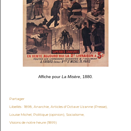
Affiche pour
La Misère
, 1880.
Partager
Libellés :
1898
Anarchie
Articles d'Octave Uzanne (Presse)
Louise Michel
Politique (opinion)
Socialisme
Visions de notre heure (1899)