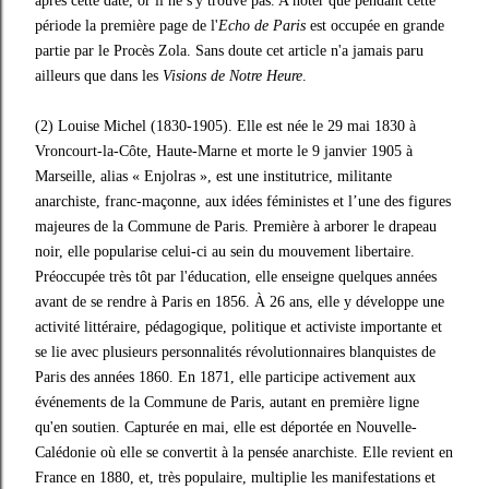
après cette date, or il ne s'y trouve pas. A noter que pendant cette
période la première page de l'
Echo de Paris
est occupée en grande
partie par le Procès Zola. Sans doute cet article n'a jamais paru
ailleurs que dans les
Visions de Notre Heure
.
(2) Louise Michel (1830-1905). Elle est née le 29 mai 1830 à
Vroncourt-la-Côte, Haute-Marne et morte le 9 janvier 1905 à
Marseille, alias « Enjolras », est une institutrice, militante
anarchiste, franc-maçonne, aux idées féministes et l’une des figures
majeures de la Commune de Paris. Première à arborer le drapeau
noir, elle popularise celui-ci au sein du mouvement libertaire.
Préoccupée très tôt par l'éducation, elle enseigne quelques années
avant de se rendre à Paris en 1856. À 26 ans, elle y développe une
activité littéraire, pédagogique, politique et activiste importante et
se lie avec plusieurs personnalités révolutionnaires blanquistes de
Paris des années 1860. En 1871, elle participe activement aux
événements de la Commune de Paris, autant en première ligne
qu'en soutien. Capturée en mai, elle est déportée en Nouvelle-
Calédonie où elle se convertit à la pensée anarchiste. Elle revient en
France en 1880, et, très populaire, multiplie les manifestations et