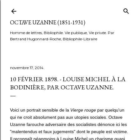
Accéder au contenu principal
OCTAVE UZANNE (1851-1931)
Homme de lettres, Bibliophile. Vie publique, Vie privée. Par
Bertrand Hugonnard-Roche, Bibliophile-Libraire
novembre 17, 2014
10 FÉVRIER 1898. - LOUISE MICHEL À LA
BODINIÈRE, PAR OCTAVE UZANNE.
Voici un portrait sensible de la
Vierge rouge
par quelqu'un
qui ne croit absolument pas aux utopies sociales. Octave
Uzanne farouche adversaire des socialistes dénonce ici les
"malentendus et faux jugements" dont le peuple est victime.
Il reconnaît néanmoins à Louise Michel un charisme quasi