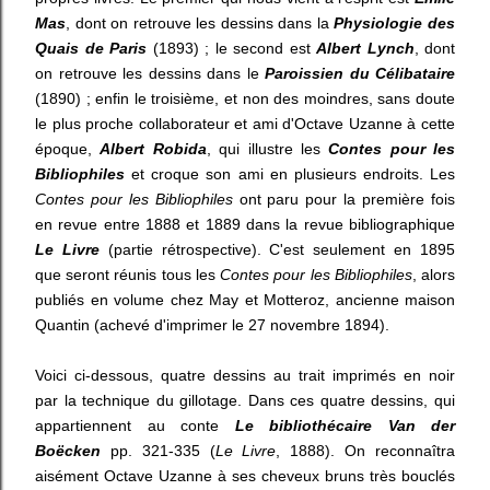
Mas
, dont on retrouve les dessins dans la
Physiologie des
Quais de Paris
(1893) ; le second est
Albert Lynch
, dont
on retrouve les dessins dans le
Paroissien du Célibataire
(1890) ; enfin le troisième, et non des moindres, sans doute
le plus proche collaborateur et ami d'Octave Uzanne à cette
époque,
Albert Robida
, qui illustre les
Contes pour les
Bibliophiles
et croque son ami en plusieurs endroits. Les
Contes pour les Bibliophiles
ont paru pour la première fois
en revue entre 1888 et 1889 dans la revue bibliographique
Le Livre
(partie rétrospective). C'est seulement en 1895
que seront réunis tous les
Contes pour les Bibliophiles
, alors
publiés en volume chez May et Motteroz, ancienne maison
Quantin (achevé d'imprimer le 27 novembre 1894).
Voici ci-dessous, quatre dessins au trait imprimés en noir
par la technique du gillotage. Dans ces quatre dessins, qui
appartiennent au conte
Le bibliothécaire Van der
Boëcken
pp. 321-335 (
Le Livre
, 1888). On reconnaîtra
aisément Octave Uzanne à ses cheveux bruns très bouclés