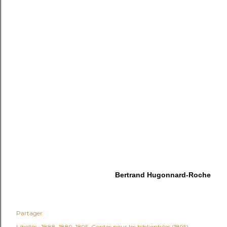
Bertrand Hugonnard-Roche
Partager
Libellés :
1888
1889
1895
Contes pour les bibliophiles (1895)