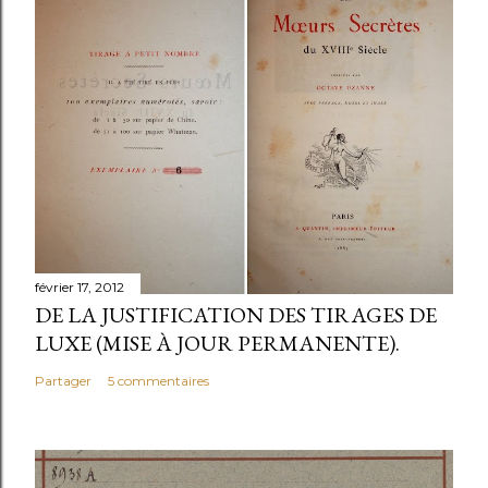
e
g
i
s
t
r
e
r
u
n
février 17, 2012
c
DE LA JUSTIFICATION DES TIRAGES DE
o
LUXE (MISE À JOUR PERMANENTE).
m
Partager
5 commentaires
m
e
n
t