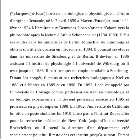
(*) Jacques (né Isaac) Loeb est un biologiste et physiologiste américain
d’origine allemande, né le 7 avril 1859 à Mayen (Prusse) et mort le 11
février 1924 à Hamilton aux Bermudes. Loeb s’oriente d’abord vers la
philosophie après la lecture d'Arthur Schopenhauer (1788-1860). Il fait
ses études dans les universités de Berlin, Munich et de Strasbourg et
obtient son titre de docteur en médecine en 1884. Il poursuit ses études
dans les universités de Strasbourg et de Berlin. Il devient en 1886
assistant à l’institut de physiologie à l’université de Würzburg où il
reste jusqu’en 1888. Il part occuper un emploi similaire à Strasbourg.
Durant les congés, il poursuit ses recherches biologiques à Kiel en
1888 et à Naples en 1889 et en 1890. En 1892, Loeb est appelé par
l’université de Chicago comme professeur assistant en physiologie et
en biologie expérimentale. Il devient professeur associé en 1895 et
professeur en physiologie en 1899. En 1902, l’université de Californie
lui offre un poste similaire. En 1910, Loeb part à l’Institut Rockefeller
pour la recherche médicale de New York (aujourd’hui université
Rockefeller), où il prend la direction d’un département créé
spécialement pour lui. Il reste dans cet institut jusqu’à sa mort. Durant