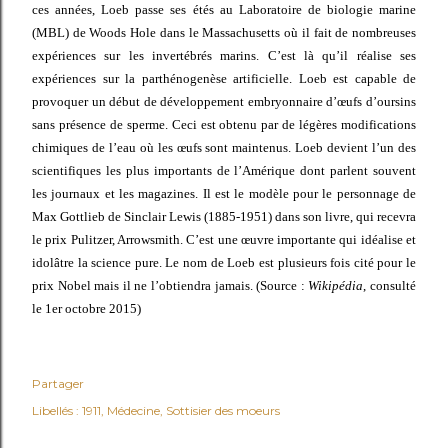
ces années, Loeb passe ses étés au Laboratoire de biologie marine
(MBL) de Woods Hole dans le Massachusetts où il fait de nombreuses
expériences sur les invertébrés marins. C’est là qu’il réalise ses
expériences sur la parthénogenèse artificielle. Loeb est capable de
provoquer un début de développement embryonnaire d’œufs d’oursins
sans présence de sperme. Ceci est obtenu par de légères modifications
chimiques de l’eau où les œufs sont maintenus. Loeb devient l’un des
scientifiques les plus importants de l’Amérique dont parlent souvent
les journaux et les magazines. Il est le modèle pour le personnage de
Max Gottlieb de Sinclair Lewis (1885-1951) dans son livre, qui recevra
le prix Pulitzer, Arrowsmith. C’est une œuvre importante qui idéalise et
idolâtre la science pure. Le nom de Loeb est plusieurs fois cité pour le
prix Nobel mais il ne l’obtiendra jamais. (Source :
Wikipédia
, consulté
le 1er octobre 2015)
Partager
Libellés :
1911
Médecine
Sottisier des moeurs