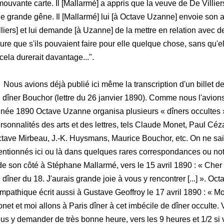
ouvante carte. Il [Mallarmé] a appris que la veuve de De Villier
e grande gêne. Il [Mallarmé] lui [à Octave Uzanne] envoie son 
lliers] et lui demande [à Uzanne] de la mettre en relation avec d
gure que s'ils pouvaient faire pour elle quelque chose, sans qu'e
. cela durerait davantage...".
us avions déjà publié ici même la transcription d'un billet 
 dîner Bouchor (lettre du 26 janvier 1890). Comme nous l'avions 
née 1890 Octave Uzanne organisa plusieurs « dîners occultes 
rsonnalités des arts et des lettres, tels Claude Monet, Paul C
tave Mirbeau, J.-K. Huysmans, Maurice Bouchor, etc. On ne sai
ntionnés ici ou là dans quelques rares correspondances ou note
 de son côté à Stéphane Mallarmé, vers le 15 avril 1890 : « Cher
 dîner du 18. J'aurais grande joie à vous y rencontrer [...] ». Oc
mpathique écrit aussi à Gustave Geoffroy le 17 avril 1890 : « M
net et moi allons à Paris dîner à cet imbécile de dîner occulte. 
us y demander de très bonne heure, vers les 9 heures et 1/2 si vo