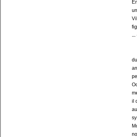
Ém
un
Vi
fi
..
No
du
an
pe
Oc
me
il
au
sy
Mo
no