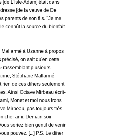
s [de L'Isle-Adam] était dans
adresse [de la veuve de De
es parents de son fils. "Je me
lle connût la source du bienfait
de Mallarmé à Uzanne à propos
précisé, on sait qu'en cette
» rassemblant plusieurs
ézanne, Stéphane Mallarmé,
t rien de ces dîners seulement
s. Ainsi Octave Mirbeau écrit-
 ami, Monet et moi nous irons
tave Mirbeau, pas toujours très
on cher ami, Demain soir
Vous seriez bien gentil de venir
us pouvez. [...] P.S. Le dîner