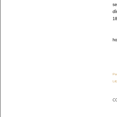
se
dî
18
Av
ho
Pa
Lib
C