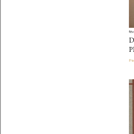
fév
D
P
Pa