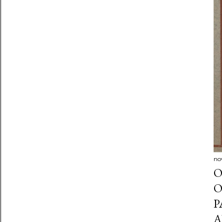
no
O
O
P
A