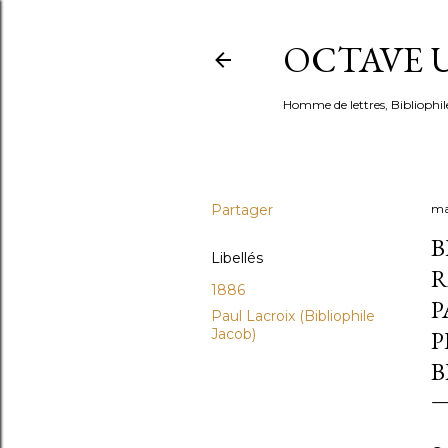
OCTAVE U
Homme de lettres, Bibliophil
Partager
ma
B
Libellés
R
1886
P
Paul Lacroix (Bibliophile
Jacob)
P
B