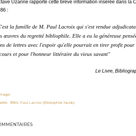
tave Uzanne rapporte cette brève information insérée dans la
C
86 :
'est la famille de M. Paul Lacroix qui s'est rendue adjudicatai
s œuvres du regretté bibliophile. Elle a eu la généreuse pensée
ns de lettres avec l'espoir qu'elle pourrait en tirer profit pou
cours et pour l'honneur littéraire du vieux savant"
Le Livre, Bibliogra
rtager
ellés :
1886
Paul Lacroix (Bibliophile Jacob)
OMMENTAIRES