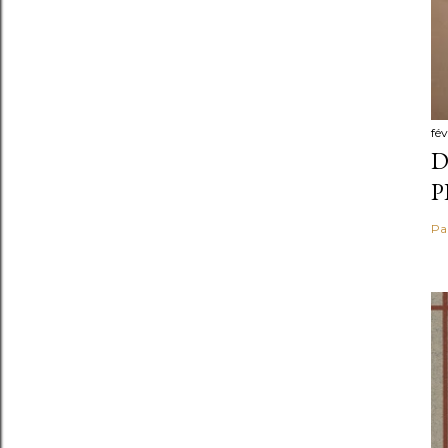
fév
D
P
Pa