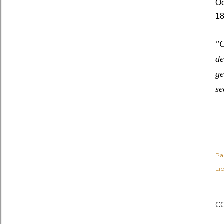
Oc
18
"C
de
ge
se
Pa
Lib
C