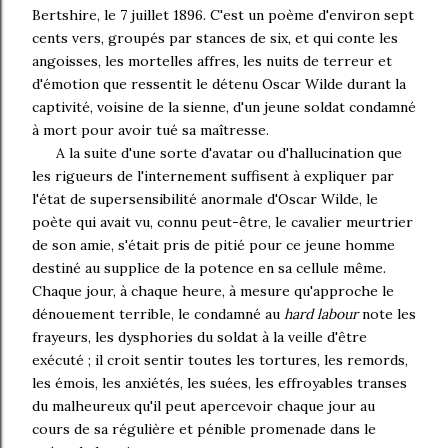
Bertshire, le 7 juillet 1896. C'est un poème d'environ sept
cents vers, groupés par stances de six, et qui conte les
angoisses, les mortelles affres, les nuits de terreur et
d'émotion que ressentit le détenu Oscar Wilde durant la
captivité, voisine de la sienne, d'un jeune soldat condamné
à mort pour avoir tué sa maîtresse.
A la suite d'une sorte d'avatar ou d'hallucination que
les rigueurs de l'internement suffisent à expliquer par
l'état de supersensibilité anormale d'Oscar Wilde, le
poète qui avait vu, connu peut-être, le cavalier meurtrier
de son amie, s'était pris de pitié pour ce jeune homme
destiné au supplice de la potence en sa cellule même.
Chaque jour, à chaque heure, à mesure qu'approche le
dénouement terrible, le condamné au
hard labour
note les
frayeurs, les dysphories du soldat à la veille d'être
exécuté ; il croit sentir toutes les tortures, les remords,
les émois, les anxiétés, les suées, les effroyables transes
du malheureux qu'il peut apercevoir chaque jour au
cours de sa régulière et pénible promenade dans le