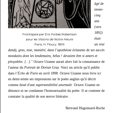
âgé de
trente-
cinq
ans
(vers
1892)
Frontispice par Eric Forbes Robertson
était
pour les
Visions de Notre Heure
Paris, H. Floury, 1899
un vrai
dandy, gras, rose, maniéré, dans l’apothéose éclatante de ses succès
mondains dont les lendemains, hélas ! devaient être si amers et
pitoyables. [...]."
Octave Uzanne aurait alors fait la connaissance de
l'auteur du
Portrait de
Dorian Gray.
Voici un article qu'il publie
dans l’
Écho de Paris
en avril 1898
.
Octave Uzanne nous livre ici
en demi-teinte ses impressions sur le poète anglais
qu'il décrit
comme doué d'une
supersensibilité
anormale.
Octave Uzanne ne
dénonce ni ne condamne l'homosexualité du poète.
Il se contente de
constater
la qualité de son œuvre littéraire.
Bertrand Hugonnard-Roche