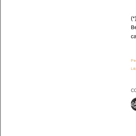
(
Be
ca
Pa
Lib
C