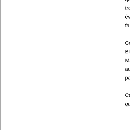
tr
év
fa
Co
B
M
a
pa
C
qu