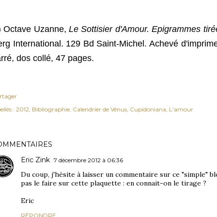
*) Octave Uzanne,
Le Sottisier d'Amour. Epigrammes tir
rg International. 129 Bd Saint-Michel. Achevé d'impri
rré, dos collé, 47 pages.
rtager
ellés :
2012
Bibliographie
Calendrier de Vénus
Cupidoniana
L'amour
OMMENTAIRES
Eric Zink
7 décembre 2012 à 06:36
Du coup, j'hésite à laisser un commentaire sur ce "simple" b
pas le faire sur cette plaquette : en connait-on le tirage ?
Eric
RÉPONDRE