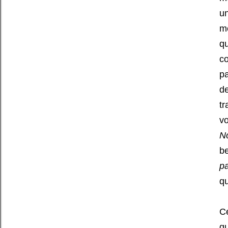
un
mé
qu
co
pa
de
tr
v
No
be
pa
qu
Ce
qu