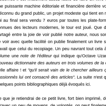
e puissante machine éditoriale et financière derrière 
connu du grand public, un projet modeste qui tient en 
i au final sera vendu 7 euros par toutes les plate-fo
nnues des lecteurs modernes, le tour est joué. Que di
rtagé entre la joie de voir publié notre auteur, nous 
 voir avec quelle facilité on publie finalement un livre
avail que celui du recopiage. Un peu navrant tout cela à 
olume une
note de l'éditeur
qui indique qu'Octave Uz
uveau dictionnaire des auteurs en trois volumes de la c
lle affaire ! et
"qu'il serait vain de le chercher ailleur
ssionnés lui ont consacré des articles"
. La suite n'est
elques points bibliographiques déjà évoqués ici.
 que je retiendrai de ce petit livre, fort bien imprimé, 
'avec un peu de moyens, de volontés, on peut finalement