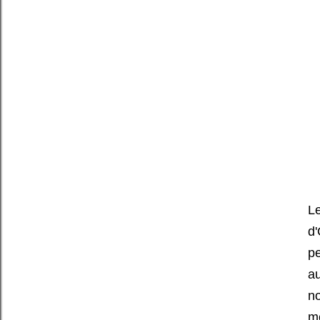
L
d'
p
au
no
mo