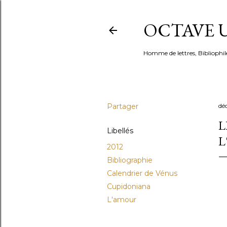
OCTAVE U
Homme de lettres, Bibliophil
Partager
dé
L
Libellés
L
2012
Bibliographie
Calendrier de Vénus
Cupidoniana
L'amour