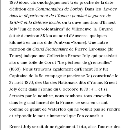
1870 (donc chronologiquement très proche de la date
d'édition des
Commentaires de Loriot
). Dans les
Levées
dans le département de l'Yonne : pendant la guerre de
1870-71 et la défense locale,
on trouve mention d'Ernest
Joly "l'un de nos volontaires" de Villeneuve-la-Guyard
(situé à environ 85 km au nord d'Auxerre, quelques
kilomètres au nord de Pont-sur-Yonne). Une autre
mention du
Grand Dictionnaire
de Pierre Larousse (de
Toucy) indique une Collection Ernest Joly, qui possédait
alors une toile de Corot "Le pêcheur de grenouilles"
(1869). Nous trouvons également qu'Ernest Joly fut
Capitaine de la 5e compagnie (ancienne 7e) constituée le
27 août 1870, des Gardes Nationaux dits d'Yonne. Ernest
Joly écrit dans l'Yonne du 6 octobre 1870 : « ... et si
écrasés par le nombre, nous tombons tous ensevelis
dans le grand linceul de la France, ce sera en criant
comme ce géant de Waterloo qui ne voulut pas se rendre
et répondit le mot « immortel que l'on connaît. »
Ernest Joly serait donc également Toto, alias l'auteur des