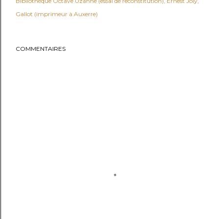
Bibliothèque Octave Uzanne (essai de reconstitution)
Ernest Joly
Gallot (imprimeur à Auxerre)
COMMENTAIRES