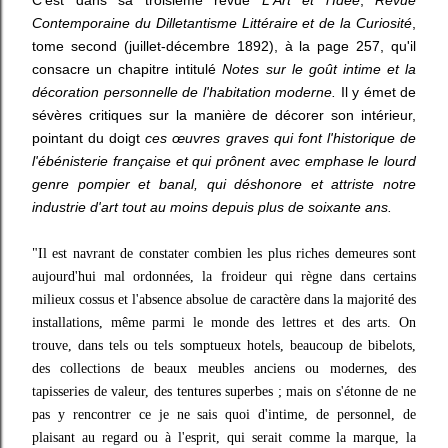
C'est dans sa troisième revue
L'Art et l'Idée
,
Revue
Contemporaine du Dilletantisme Littéraire et de la Curiosité
,
tome second (juillet-décembre 1892), à la page 257, qu'il
consacre un chapitre intitulé
Notes sur le goût intime et la
décoration personnelle de l'habitation moderne.
Il y émet de
sévères critiques sur la manière de décorer son intérieur,
pointant du doigt
ces œuvres graves qui font l'historique de
l'ébénisterie française et qui prônent avec emphase le lourd
genre pompier et banal, qui déshonore et attriste notre
industrie d'art tout au moins depuis plus de soixante ans.
"Il est navrant de constater combien les plus riches demeures sont
aujourd'hui mal ordonnées, la froideur qui règne dans certains
milieux cossus et l'absence absolue de caractère dans la majorité des
installations, même parmi le monde des lettres et des arts. On
trouve, dans tels ou tels somptueux hotels, beaucoup de bibelots,
des collections de beaux meubles anciens ou modernes, des
tapisseries de valeur, des tentures superbes ; mais on s'étonne de ne
pas y rencontrer ce je ne sais quoi d'intime, de personnel, de
plaisant au regard ou à l'esprit, qui serait comme la marque, la