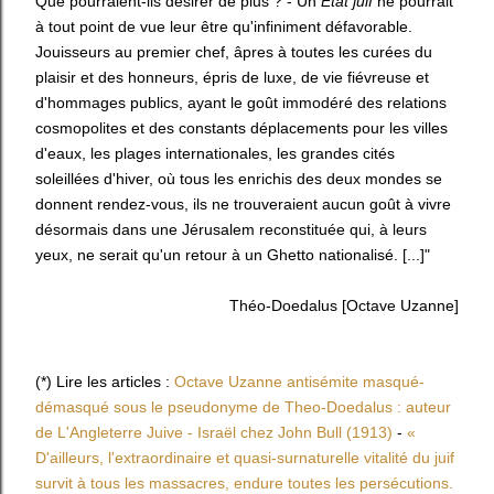
Que pourraient-ils désirer de plus ? - Un
Etat juif
ne pourrait
à tout point de vue leur être qu'infiniment défavorable.
Jouisseurs au premier chef, âpres à toutes les curées du
plaisir et des honneurs, épris de luxe, de vie fiévreuse et
d'hommages publics, ayant le goût immodéré des relations
cosmopolites et des constants déplacements pour les villes
d'eaux, les plages internationales, les grandes cités
soleillées d'hiver, où tous les enrichis des deux mondes se
donnent rendez-vous, ils ne trouveraient aucun goût à vivre
désormais dans une Jérusalem reconstituée qui, à leurs
yeux, ne serait qu'un retour à un Ghetto nationalisé. [...]"
Théo-Doedalus [Octave Uzanne]
(*) Lire les articles :
Octave Uzanne antisémite masqué-
démasqué sous le pseudonyme de Theo-Doedalus : auteur
de L'Angleterre Juive - Israël chez John Bull (1913)
-
«
D'ailleurs, l'extraordinaire et quasi-surnaturelle vitalité du juif
survit à tous les massacres, endure toutes les persécutions.