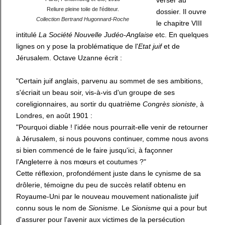
verser au
Reliure pleine toile de l'éditeur.
dossier. Il ouvre
Collection Bertrand Hugonnard-Roche
le chapitre VIII
intitulé
La Société Nouvelle Judéo-Anglaise
etc. En quelques
lignes on y pose la problématique de l'
Etat juif
et de
Jérusalem. Octave Uzanne écrit :
"Certain juif anglais, parvenu au sommet de ses ambitions,
s'écriait un beau soir, vis-à-vis d'un groupe de ses
coreligionnaires, au sortir du quatrième
Congrès sioniste
, à
Londres, en août 1901 :
"Pourquoi diable ! l'idée nous pourrait-elle venir de retourner
à Jérusalem, si nous pouvons continuer, comme nous avons
si bien commencé de le faire jusqu'ici, à façonner
l'Angleterre à nos mœurs et coutumes ?"
Cette réflexion, profondément juste dans le cynisme de sa
drôlerie, témoigne du peu de succès relatif obtenu en
Royaume-Uni par le nouveau mouvement nationaliste juif
connu sous le nom de
Sionisme
. Le
Sionisme
qui a pour but
d'assurer pour l'avenir aux victimes de la persécution