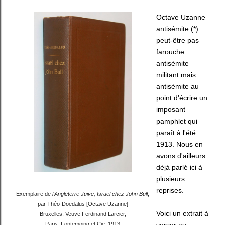
Octave Uzanne
antisémite (*) ...
peut-être pas
farouche
antisémite
militant mais
antisémite au
point d'écrire un
imposant
pamphlet qui
paraît à l'été
1913. Nous en
avons d'ailleurs
déjà parlé ici à
plusieurs
reprises.
Exemplaire de
l'Angleterre Juive, Israël chez John Bull
,
par Théo-Doedalus [Octave Uzanne]
Voici un extrait à
Bruxelles, Veuve Ferdinand Larcier,
Paris, Fontemoing et Cie, 1913