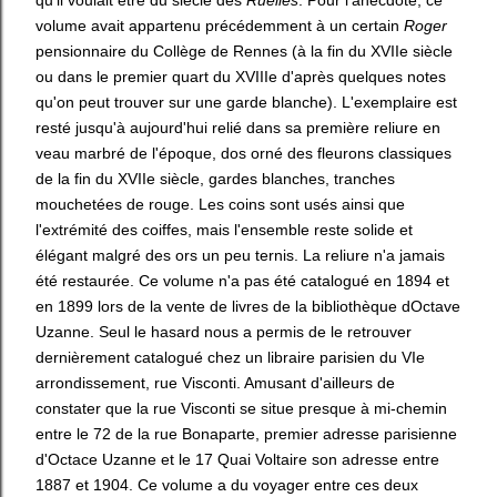
qu'il voulait être du siècle des
Ruelles
. Pour l'anecdote, ce
volume avait appartenu précédemment à un certain
Roger
pensionnaire du Collège de Rennes (à la fin du XVIIe siècle
ou dans le premier quart du XVIIIe d'après quelques notes
qu'on peut trouver sur une garde blanche). L'exemplaire est
resté jusqu'à aujourd'hui relié dans sa première reliure en
veau marbré de l'époque, dos orné des fleurons classiques
de la fin du XVIIe siècle, gardes blanches, tranches
mouchetées de rouge. Les coins sont usés ainsi que
l'extrémité des coiffes, mais l'ensemble reste solide et
élégant malgré des ors un peu ternis. La reliure n'a jamais
été restaurée. Ce volume n'a pas été catalogué en 1894 et
en 1899 lors de la vente de livres de la bibliothèque dOctave
Uzanne. Seul le hasard nous a permis de le retrouver
dernièrement catalogué chez un libraire parisien du VIe
arrondissement, rue Visconti. Amusant d'ailleurs de
constater que la rue Visconti se situe presque à mi-chemin
entre le 72 de la rue Bonaparte, premier adresse parisienne
d'Octace Uzanne et le 17 Quai Voltaire son adresse entre
1887 et 1904. Ce volume a du voyager entre ces deux