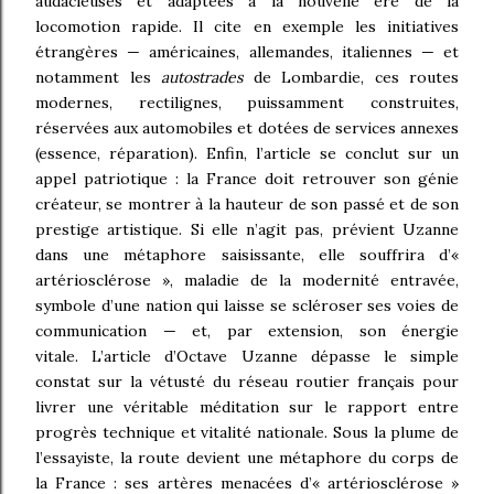
audacieuses et adaptées à la nouvelle ère de la
locomotion rapide. Il cite en exemple les initiatives
étrangères — américaines, allemandes, italiennes — et
notamment les
autostrades
de Lombardie, ces routes
modernes, rectilignes, puissamment construites,
réservées aux automobiles et dotées de services annexes
(essence, réparation). Enfin, l’article se conclut sur un
appel patriotique : la France doit retrouver son génie
créateur, se montrer à la hauteur de son passé et de son
prestige artistique. Si elle n’agit pas, prévient Uzanne
dans une métaphore saisissante, elle souffrira d’«
artériosclérose », maladie de la modernité entravée,
symbole d’une nation qui laisse se scléroser ses voies de
communication — et, par extension, son énergie
vitale. L’article d’Octave Uzanne dépasse le simple
constat sur la vétusté du réseau routier français pour
livrer une véritable méditation sur le rapport entre
progrès technique et vitalité nationale. Sous la plume de
l’essayiste, la route devient une métaphore du corps de
la France : ses artères menacées d’« artériosclérose »