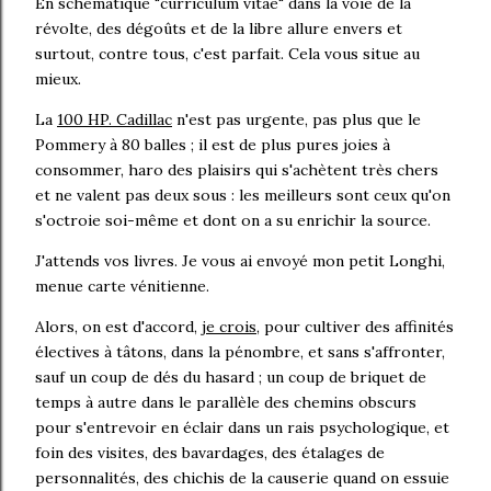
En schématique "curriculum vitae" dans la voie de la
révolte, des dégoûts et de la libre allure envers et
surtout, contre tous, c'est parfait. Cela vous situe au
mieux.
La
100 HP. Cadillac
n'est pas urgente, pas plus que le
Pommery à 80 balles ; il est de plus pures joies à
consommer, haro des plaisirs qui s'achètent très chers
et ne valent pas deux sous : les meilleurs sont ceux qu'on
s'octroie soi-même et dont on a su enrichir la source.
J'attends vos livres. Je vous ai envoyé mon petit Longhi,
menue carte vénitienne.
Alors, on est d'accord,
je crois
, pour cultiver des affinités
électives à tâtons, dans la pénombre, et sans s'affronter,
sauf un coup de dés du hasard ; un coup de briquet de
temps à autre dans le parallèle des chemins obscurs
pour s'entrevoir en éclair dans un rais psychologique, et
foin des visites, des bavardages, des étalages de
personnalités, des chichis de la causerie quand on essuie