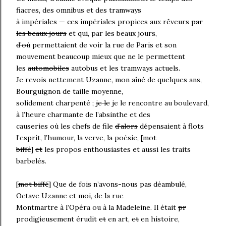
fiacres, des omnibus et des tramways
à impériales — ces impériales propices aux rêveurs
par
les beaux jours
et qui, par les beaux jours,
d’où
permettaient de voir la rue de Paris et son
mouvement beaucoup mieux que ne le permettent
les
automobiles
autobus et les tramways actuels.
Je revois nettement Uzanne, mon aîné de quelques ans,
Bourguignon de taille moyenne,
solidement charpenté ;
je le
je le rencontre au boulevard,
à l’heure charmante de l’absinthe et des
causeries où les chefs de file
d’alors
dépensaient à flots
l’esprit, l’humour, la verve, la poésie, [
mot
biffé
]
et
les propos enthousiastes et aussi les traits
barbelés.
[
mot biffé
] Que de fois n’avons-nous pas déambulé,
Octave Uzanne et moi, de la rue
Montmartre à l’Opéra ou à la Madeleine. Il était
pr
prodigieusement érudit
et
en art,
et
en histoire,