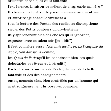
brillantes chroniques où la fantaisie,
l’expérience, la raison, se mêlent de si agréable manière ?
Il a beaucoup écrit sur le passé —
et avec
avec maîtrise
et autorité : je conseille vivement à
tous la lecture des Poètes des ruelles au dix-septième
siècle, des Petits conteurs du dix-huitième ;
ils y apprendront bien des choses qu’ils ignorent,
exposées avec un talent sûr. [
mot biffé
]
Il faut connaître aussi :
Nos amis les livres
,
La Française du
siècle
,
Son Altesse la Femme
,
les
Quais de Paris
(qu’il les connaissait bien, ces quais
délectables au rêveur et à l’érudit !)
Partout vous trouverez de l’éclat, du brio, de la belle
fantaisie et
des
des
enseignements
enseignements sûrs, bien contrôlés par un homme qui
avait soigneusement lu, observé, comparé.
*
**