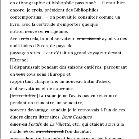
en ethnographie et bibliophile passionné —
il était
hier
encore, je crois, président des Bibliophiles
contemporains ; — on pouvait le consulter comme un
livre, avec la certitude d’emporter quelque
notion neuve ou
ra
rajeunie.
Avec
cela
cela, bon observateur,
connaissant
ayant vu des
multitudes d’êtres, de pays, de
paysages
sites — car c’était un grand voyageur devant
l’Éternel.
Il disparaissait pendant des saisons entières, parcourant
en
tout
tous sens l’Europe et
rapportant chaque fois un nouveau butin d’idées,
d’observations et de souvenirs.
[
lettre biffée
] Lorsque je ne l’avais pas
vu
rencontré
pendant un trimestre, un semestre,
souvent davantage, soudain je le retrouvais à l’un de ces
diners
dîners littéraires,
Bons Cosaques
,
dîner du
Fortifs
,
de
La Villette
, etc., qui étaient alors à la
mode,
et
où
on retrouvait
l’on discutait
avec ardeur, où l’on jugeait les oeuvres et les hommes