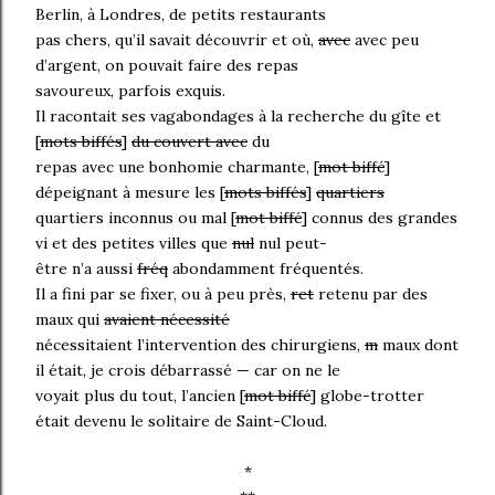
Berlin, à Londres, de petits restaurants
pas chers, qu’il savait découvrir et où,
avec
avec peu
d’argent, on pouvait faire des repas
savoureux, parfois exquis.
Il racontait ses vagabondages à la recherche du gîte et
[
mots biffés
]
du couvert avec
du
repas avec une bonhomie charmante, [
mot biffé
]
dépeignant à mesure les [
mots biffés
]
quartiers
quartiers inconnus ou mal [
mot biffé
] connus des grandes
vi et des petites villes que
nul
nul peut-
être n’a aussi
fréq
abondamment fréquentés.
Il a fini par se fixer, ou à peu près,
ret
retenu par des
maux qui
avaient nécessité
nécessitaient l’intervention des chirurgiens,
m
maux dont
il était, je crois débarrassé — car on ne le
voyait plus du tout, l’ancien [
mot biffé
] globe-trotter
était devenu le solitaire de Saint-Cloud.
*