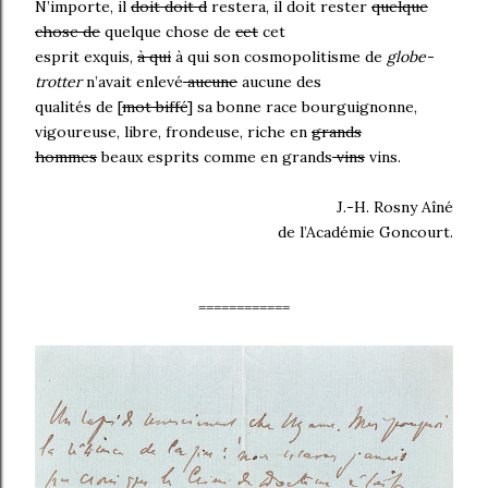
N’importe, il
doit doit d
restera, il doit rester
quelque
chose de
quelque chose de
cet
cet
esprit exquis,
à qui
à qui son cosmopolitisme de
globe-
trotter
n’avait enlevé
aucune
aucune des
qualités de [
mot biffé
] sa bonne race bourguignonne,
vigoureuse, libre, frondeuse, riche en
grands
hommes
beaux esprits comme en grands
vins
vins.
J.-H. Rosny Aîné
de l’Académie Goncourt.
============