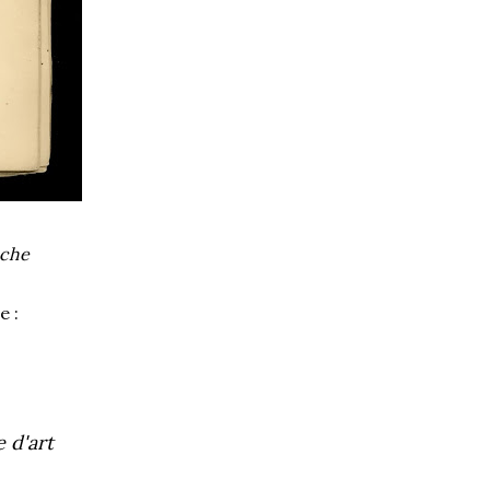
oche
 :
 d'art