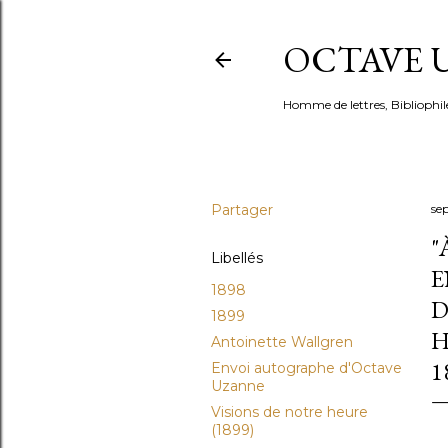
OCTAVE U
Homme de lettres, Bibliophil
Partager
se
"
Libellés
E
1898
D
1899
H
Antoinette Wallgren
1
Envoi autographe d'Octave
Uzanne
Visions de notre heure
(1899)