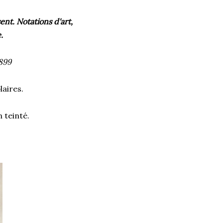
nt. Notations d'art,
.
1899
laires.
n teinté.