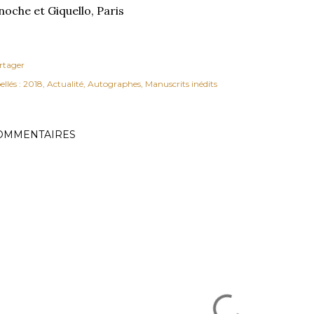
noche et Giquello, Paris
rtager
ellés :
2018
Actualité
Autographes
Manuscrits inédits
OMMENTAIRES