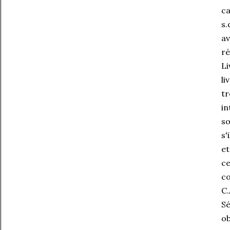
ca
s.
av
ré
Li
li
tr
in
so
s'
et
ce
co
C.
Sé
ob