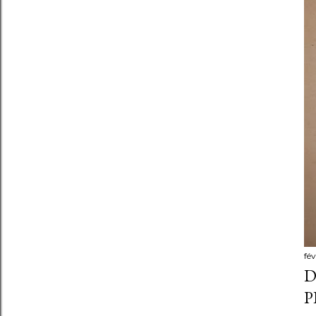
fév
D
P