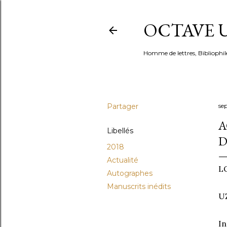
OCTAVE U
Homme de lettres, Bibliophil
Partager
se
A
Libellés
D
2018
Actualité
L
Autographes
Manuscrits inédits
UZ
In