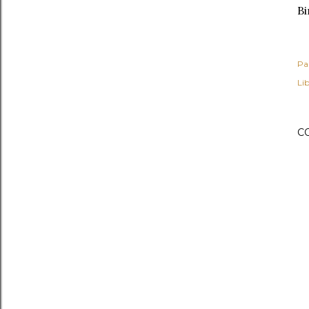
Bi
Pa
Lib
C