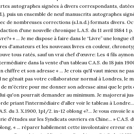
rtes autographes signées à divers correspondants, datées d
d.), puis un ensemble de neuf manuscrits autographes signé
ec de nombreuses corrections (s.l.n.d.) formats divers. O
daction d'une nouvelle chronique L.A.S. du 11 avril 1884 1 p.
vre?» « ... Je me dispose à faire dans le “Livre” une longue 
vres d'amateurs et les nouveaux livres en couleur, chronotyp
ouve tous ratés, sauf un vrai chef d'œuvre: Les 4 fils aymon
termédiaire dans la vente d'un tableau C.A.S. du 18 juin 190
n chiffre et son adresse « ... Je crois qu'il vaut mieux ne p
il ne gênait pas votre collaborateur normal à Londres, le mi
 de m'écrire pour me donner son adresse ainsi que le prix 
lui qu'on pourrait demander au minimum. Je majorerai jusqu
rde priant l'intermédiaire d'aller voir le tableau à Londre...
A.S. du 3. X.1900, 1p1/2. in-12 oblong «?... Je vous envoie 
rie d'études sur les Syndicats ouvriers en Chine... » C.A.S. 
long, « ... réparer habilement cette involontaire erreur en 