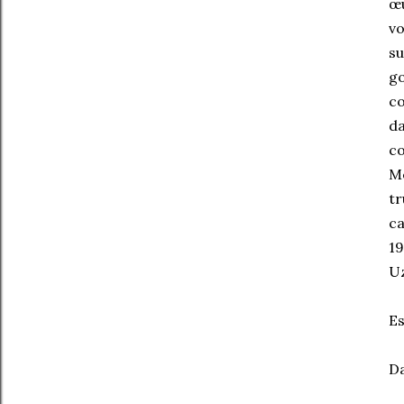
œu
vo
su
go
co
da
co
Mo
tr
ca
19
U
Es
Da