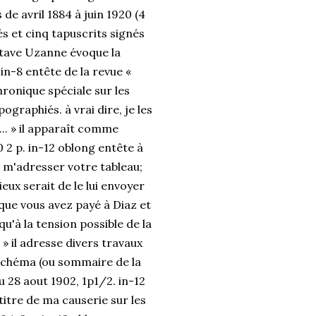
e avril 1884 à juin 1920 (4
s et cinq tapuscrits signés
ctave Uzanne évoque la
 in-8 entête de la revue «
chronique spéciale sur les
ographiés. à vrai dire, je les
... » il apparaît comme
0 2 p. in-12 oblong entête à
as m'adresser votre tableau;
eux serait de le lui envoyer
que vous avez payé à Diaz et
'à la tension possible de la
 » il adresse divers travaux
le schéma (ou sommaire de la
du 28 aout 1902, 1p1/2. in-12
titre de ma causerie sur les