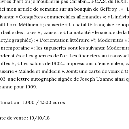
vres d'art où je n'oublierai pas Carabin... » C.A.S. du 18.XII. 
ici mon article de semaine sur un bouquin de Geffroy... » ;
ivants: « Conquêtes commerciales allemandes »; « L'indivitu
ût Lord Méthuen » ; causerie « La natalité française repopu
rbeille des roses » ; causerie « La natalité - le suicide de l
ctylographiée) ; « L'orientation littéraire »?; Modernités «
ntemporaine » ; les tapuscrits sont les suivants: Modernités
dernités « Les guerres de l'or. Les financiers au transva
uffes » ; « Les salons de 1902... impressions d'ensemble »; 
userie « Malade et médecin ». Joint: une carte de vœux d'
03, une lettre autographe signée de Joseph Uzanne ainsi q
zanne pour 1909.
timation : 1.000 / 1.500 euros
te de vente : 19/10/18