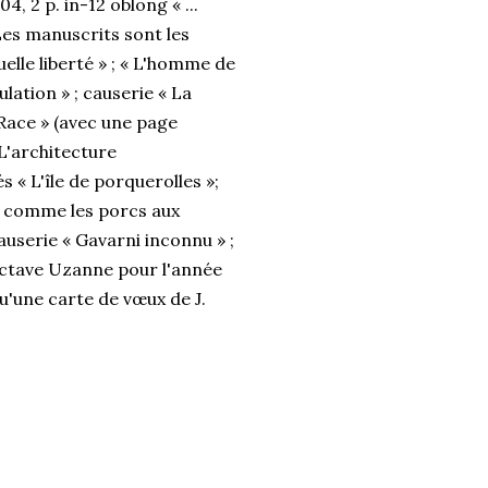
04, 2 p. in-12 oblong « ...
 Les manuscrits sont les
elle liberté » ; « L'homme de
lation » ; causerie « La
a Race » (avec une page
 L'architecture
 « L'île de porquerolles »;
al comme les porcs aux
causerie « Gavarni inconnu » ;
Octave Uzanne pour l'année
u'une carte de vœux de J.